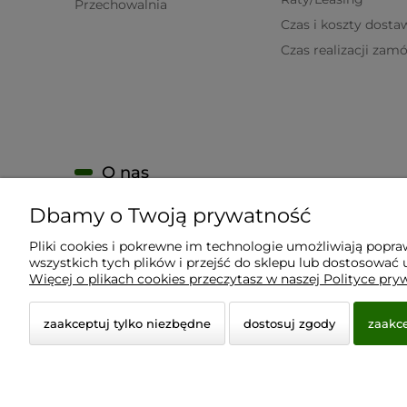
Przechowalnia
Czas i koszty dosta
Czas realizacji zam
O nas
Dbamy o Twoją prywatność
KONTAKT
O firmie
Pliki cookies i pokrewne im technologie umożliwiają popr
wszystkich tych plików i przejść do sklepu lub dostosować u
Nagrody i wyróżnienia
Więcej o plikach cookies przeczytasz w naszej Polityce pry
zaakceptuj tylko niezbędne
dostosuj zgody
zaakce
© 2026 www.virtualeye.pl. Wszelkie prawa zastrzeżon
Styl graficzny ShopGadget.pl
Sklep internetowy Shope