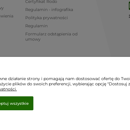
Certyfikat Rodo
wy
Regulamin - infografika
ówienia
Polityka prywatności
Regulamin
Formularz odstąpienia od
umowy
awne działanie strony i pomagają nam dostosować ofertę do Two
życie plików do swoich preferencji, wybierając opcję "Dostosuj 
watności.
ptuj wszystkie
e.
r.pl