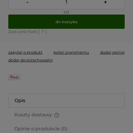
-
+
szt
do koszyka
Zyskujesz
9
pkt [
?
]
zapytaj o produkt
poleć znajomemu
dodaj opinię
dodaj do przechowalni
Opis
Koszty dostawy
Cena nie zawiera ewentualnych kosztów płatności
Opinie o produkcie (0)