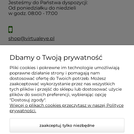
Jesteśmy do Państwa dyspozycji:
Od poniedziałku do niedzieli
w godz. 08:00 - 17:00
shop@virtualeye.pl
Dbamy o Twoją prywatność
Moje konto
Pliki cookies i pokrewne im technologie umożliwiają
poprawne działanie strony i pomagają nam
Płatności i dostawa
dostosować ofertę do Twoich potrzeb. Możesz
zaakceptować wykorzystanie przez nas wszystkich
tych plików i przejść do sklepu lub dostosować użycie
plików do swoich preferencji, wybierając opcję
Informacje
"Dostosuj zgody".
Więcej o plikach cookies przeczytasz w naszej Polityce
prywatności.
O nas
zaakceptuj tylko niezbędne