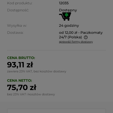
Kod produktu:
12035
Dostępność:
Dostępny
Wysyłka w:
24 godziny
Dostawa:
od 12,00 zł
- Paczkomaty
24/7
(Polska)
sprawdź formy dostawy
Cena nie zawiera ewentualnych kosztów płatności
CENA BRUTTO:
93,11 zł
zawiera 23% VAT, bez kosztów dostawy
CENA NETTO:
75,70 zł
bez 23% VAT i kosztów dostawy