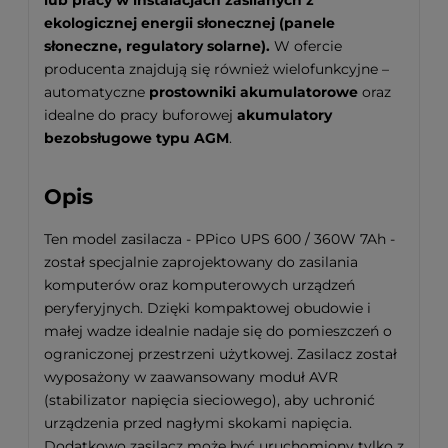
lub pracy w instalacjach zasilanych z
ekologicznej energii słonecznej (panele
słoneczne, regulatory solarne).
W ofercie
producenta znajdują się również wielofunkcyjne –
automatyczne
prostowniki akumulatorowe
oraz
idealne do pracy buforowej
akumulatory
bezobsługowe typu AGM
.
Opis
Ten model zasilacza - PPico UPS 600 / 360W 7Ah -
został specjalnie zaprojektowany do zasilania
komputerów oraz komputerowych urządzeń
peryferyjnych. Dzięki kompaktowej obudowie i
małej wadze idealnie nadaje się do pomieszczeń o
ograniczonej przestrzeni użytkowej. Zasilacz został
wyposażony w zaawansowany moduł AVR
(stabilizator napięcia sieciowego), aby uchronić
urządzenia przed nagłymi skokami napięcia.
Dodatkowo zasilacz może być uruchomiony tylko z