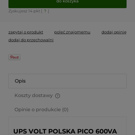
do koszyka
Zyskujesz
14
pkt [
?
]
zapytaj o produkt
poleć znajomemu
dodaj opinię
dodaj do przechowalni
Opis
Koszty dostawy
Cena nie zawiera ewentualnych kosztów płatności
Opinie o produkcie (0)
UPS VOLT POLSKA PICO 600VA