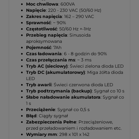
Moc chwilowa
: 600VA
Napięcie
: 220 - 230 VAC (50/60 Hz)
Zakres napięcia
: 162 – 290 VAC
Sprawność
: ~ 90%
Częstotliwość
: 50/60 Hz +-1Hz
Przebieg napięcia
: Sinusoida
aproksymowana
Pojemność
: 7Ah
Czas ładowania
: 6 - 8 godzin do 90%
Czas przełączania ms
: ~ 3 ms
Tryb AC (sieciowy)
: Świeci zielona dioda LED
Tryb DC (akumulatorowy)
: Miga żółta dioda
LED
Tryb awarii
: Świeci czerwona dioda LED
Tryb podtrzymania (backup)
: Sygnał co 10 s
Słabe naładowanie akumulatora
: Sygnał co
1 s
Przeciążenie
: Sygnał co 0,5 s
Błąd
: Ciągły sygnał
Zabezpieczenia Pełne
: Przeciążeniowe,
przed przeładowaniem i rozładowaniem etc.
Wymiary mm
: 298 x 101 x 142