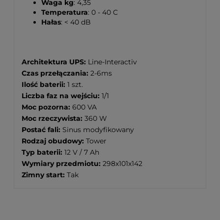
Waga kg
: 4,35
Temperatura
: 0 - 40 C
Hałas
: < 40 dB
Architektura UPS:
Line-Interactiv
Czas przełączania:
2-6ms
Ilość baterii:
1 szt.
Liczba faz na wejściu:
1/1
Moc pozorna:
600 VA
Moc rzeczywista:
360 W
Postać fali:
Sinus modyfikowany
Rodzaj obudowy:
Tower
Typ baterii:
12 V / 7 Ah
Wymiary przedmiotu:
298x101x142
Zimny start:
Tak