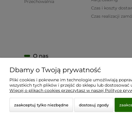
Przechowalnia
Czas i koszty dosta
Czas realizacji zam
O nas
Dbamy o Twoją prywatność
KONTAKT
O firmie
Pliki cookies i pokrewne im technologie umożliwiają popr
wszystkich tych plików i przejść do sklepu lub dostosować u
Nagrody i wyróżnienia
Więcej o plikach cookies przeczytasz w naszej Polityce pry
zaakceptuj tylko niezbędne
dostosuj zgody
zaakce
© 2026 www.virtualeye.pl. Wszelkie prawa zastrzeżon
Styl graficzny ShopGadget.pl
Sklep internetowy Shope