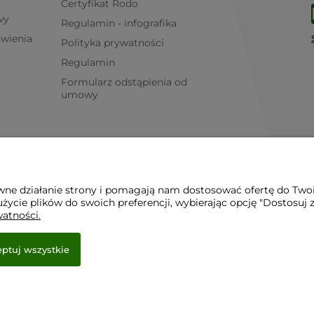
Certyfikat Rodo
wy
Regulamin - infografika
ówienia
Polityka prywatności
Regulamin
Formularz odstąpienia od
umowy
awne działanie strony i pomagają nam dostosować ofertę do Two
życie plików do swoich preferencji, wybierając opcję "Dostosuj 
watności.
ptuj wszystkie
e.
r.pl