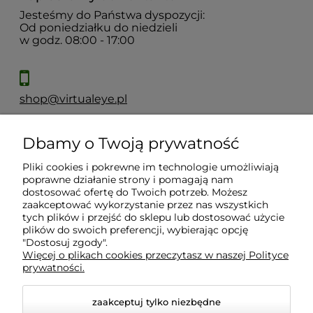
Jesteśmy do Państwa dyspozycji:
Od poniedziałku do niedzieli
w godz. 08:00 - 17:00
shop@virtualeye.pl
Dbamy o Twoją prywatność
Moje konto
Pliki cookies i pokrewne im technologie umożliwiają
poprawne działanie strony i pomagają nam
Płatności i dostawa
dostosować ofertę do Twoich potrzeb. Możesz
zaakceptować wykorzystanie przez nas wszystkich
tych plików i przejść do sklepu lub dostosować użycie
Informacje
plików do swoich preferencji, wybierając opcję
"Dostosuj zgody".
Więcej o plikach cookies przeczytasz w naszej Polityce
prywatności.
O nas
zaakceptuj tylko niezbędne