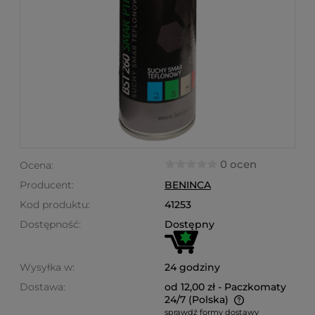
0 ocen
Ocena:
Producent:
BENINCA
Kod produktu:
41253
Dostępność:
Dostępny
Wysyłka w:
24 godziny
Dostawa:
od 12,00 zł
- Paczkomaty
24/7
(Polska)
sprawdź formy dostawy
Cena nie zawiera ewentualnych kosztów płatności