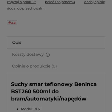
zapytaj o produkt
poleć znajomemu
dodaj opinię
dodaj do przechowalni
Opis
Koszty dostawy
Cena nie zawiera ewentualnych kosztów płatności
Opinie o produkcie (0)
Suchy smar teflonowy Beninca
BST260 500ml do
bram/automatyki/napędów
Model: B07