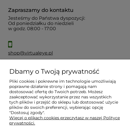
Zapraszamy do kontaktu
Jesteśmy do Państwa dyspozycji:
Od poniedziałku do niedzieli
w godz. 08:00 - 17:00
shop@virtualeye.pl
Dbamy o Twoją prywatność
Moje konto
Pliki cookies i pokrewne im technologie umożliwiają
poprawne działanie strony i pomagają nam
Płatności i dostawa
dostosować ofertę do Twoich potrzeb. Możesz
zaakceptować wykorzystanie przez nas wszystkich
tych plików i przejść do sklepu lub dostosować użycie
Informacje
plików do swoich preferencji, wybierając opcję
"Dostosuj zgody".
Więcej o plikach cookies przeczytasz w naszej Polityce
prywatności.
O nas