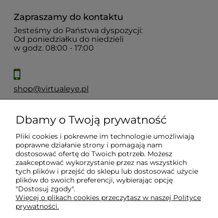
Zapraszamy do kontaktu
Jesteśmy do Państwa dyspozycji:
Od poniedziałku do niedzieli
w godz. 08:00 - 17:00
shop@virtualeye.pl
Dbamy o Twoją prywatność
Moje konto
Pliki cookies i pokrewne im technologie umożliwiają
poprawne działanie strony i pomagają nam
Płatności i dostawa
dostosować ofertę do Twoich potrzeb. Możesz
zaakceptować wykorzystanie przez nas wszystkich
tych plików i przejść do sklepu lub dostosować użycie
Informacje
plików do swoich preferencji, wybierając opcję
"Dostosuj zgody".
Więcej o plikach cookies przeczytasz w naszej Polityce
prywatności.
O nas