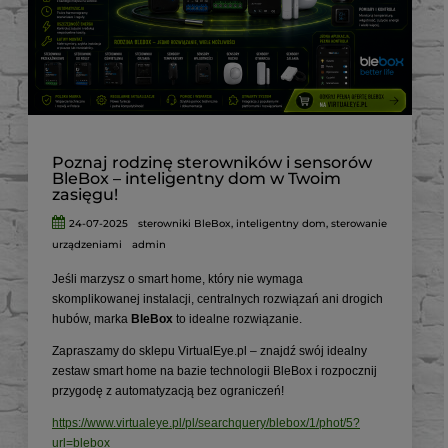
Poznaj rodzinę sterowników i sensorów
BleBox – inteligentny dom w Twoim
zasięgu!
24-07-2025
sterowniki BleBox
,
inteligentny dom
,
sterowanie
urządzeniami
admin
Jeśli marzysz o smart home, który nie wymaga
skomplikowanej instalacji, centralnych rozwiązań ani drogich
hubów, marka
BleBox
to idealne rozwiązanie.
Zapraszamy do sklepu VirtualEye.pl – znajdź swój idealny
zestaw smart home na bazie technologii BleBox i rozpocznij
przygodę z automatyzacją bez ograniczeń!
https://www.virtualeye.pl/pl/searchquery/blebox/1/phot/5?
url=blebox