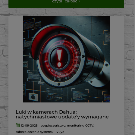
czytaj całość »
oraz wejście na posesję. Pozwala również sprawdzić
sytuację wokół budynku z dowolnego miejsca za
pomocą telefonu.
Najczęstszy problem pojawia się jednak podczas
wyboru urządzeń. Sama kamera nie tworzy jeszcze
kompletnego systemu monitoringu. Potrzebne są
również rejestrator, dysk, odpowiednie zasilanie,
przewody oraz akcesoria montażowe.
W tym poradniku pokazujemy, jak dobrać kompletny
zestaw monitoringu składający się z czterech kamer IP.
Osoby, które szukają gotowego rozwiązania, mogą od
razu sprawdzić
zestawy do monitoringu dostępne w
VirtualEye.pl
.
Luki w kamerach Dahua:
natychmiastowe update'y wymagane
12-09-2025
bezpieczeństwo
,
monitoring CCTV
,
zabezpieczenie systemu
VEye