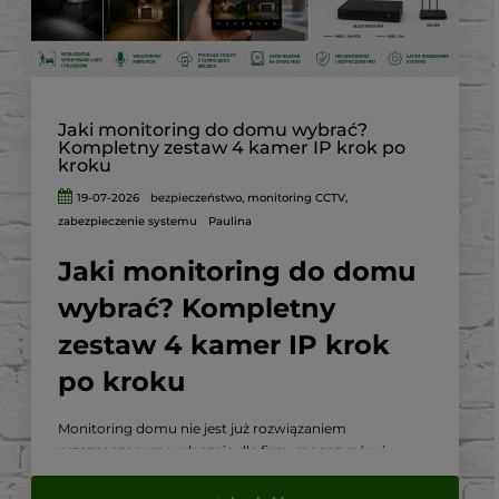
Jaki monitoring do domu wybrać?
Kompletny zestaw 4 kamer IP krok po
kroku
19-07-2026
bezpieczeństwo
,
monitoring CCTV
,
zabezpieczenie systemu
Paulina
Jaki monitoring do domu
wybrać? Kompletny
zestaw 4 kamer IP krok
po kroku
Monitoring domu nie jest już rozwiązaniem
przeznaczonym wyłącznie dla firm, magazynów i
dużych obiektów. Nowoczesny system kamer IP może
skutecznie zabezpieczać dom, ogród, podjazd, garaż