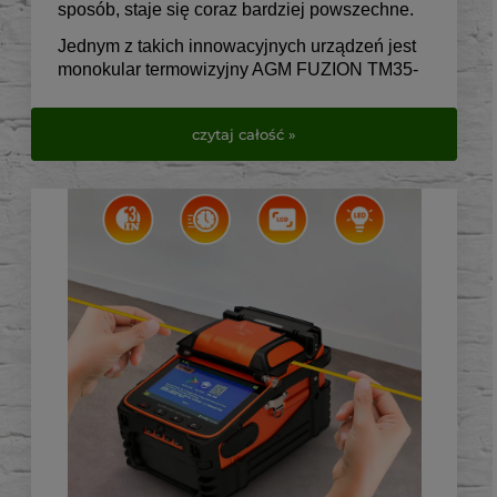
sposób, staje się coraz bardziej powszechne.
Jednym z takich innowacyjnych urządzeń jest
monokular termowizyjny AGM FUZION TM35-
384, który łączy zaawansowaną technologię z
prostotą użytkowania.
czytaj całość »
Idealny dla miłośników przyrody, myśliwych, a
także osób zajmujących się bezpieczeństwem,
AGM FUZION TM35-384 oferuje niezrównaną
jakość obrazu i wszechstronność
zastosowania.
Jako produkt firmy AGM Global Vision, znanej z
wysokiej jakości sprzętu optycznego, AGM
FUZION TM35-384 wyróżnia się na tle innych
urządzeń dostępnych na rynku.
Jego unikalne cechy, takie jak lekka
konstrukcja, doskonała jakość obrazu i łatwość
obsługi, sprawiają, że jest to urządzenie nie
tylko funkcjonalne,
ale także intuicyjne w użyciu dla każdego,