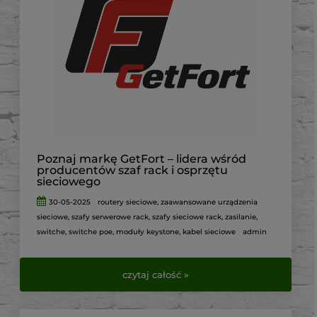
Poznaj markę GetFort – lidera wśród
producentów szaf rack i osprzętu
sieciowego
30-05-2025
routery sieciowe
,
zaawansowane urządzenia
sieciowe
,
szafy serwerowe rack
,
szafy sieciowe rack
,
zasilanie
,
switche
,
switche poe
,
moduły keystone
,
kabel sieciowe
admin
czytaj całość »