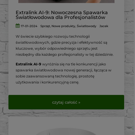
niezależnie od poziomu doświadczenia.
Extralink AI-9: Nowoczesna Spawarka
Światłowodowa dla Profesjonalistów
17-01-2024
Sprzęt
,
Nowe produkty
,
Światłowody
Jacek
W świecie szybkiego rozwoju technologii
światłowodowych, gdzie precyzja i efektywność są
kluczowe, wybór odpowiedniego sprzętu jest
niezbędny dla każdego profesjonalisty w tej dziedzinie.
Extralink AI-9
wyróżnia się na tle konkurencji jako
spawarka światłowodowa nowej generacji, łącząca w
sobie zaawansowaną technologię, prostotę
użytkowania i konkurencyjną cenę.
W tym artykule przyjrzymy się bliżej jej kluczowym
cechom i dlaczego jest to preferowany wybór wśród
czytaj całość »
instalatorów światłowodowych.