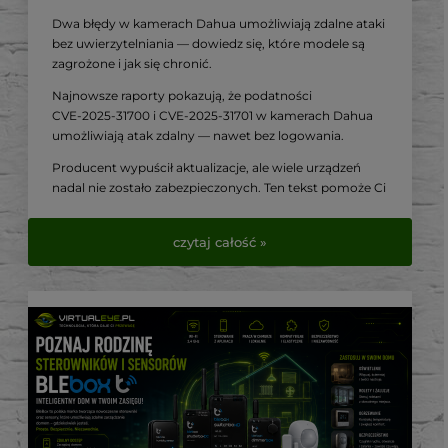
Dwa błędy w kamerach Dahua umożliwiają zdalne ataki
bez uwierzytelniania — dowiedz się, które modele są
zagrożone i jak się chronić.
Najnowsze raporty pokazują, że podatności
CVE‑2025‑31700 i CVE‑2025‑31701 w kamerach Dahua
umożliwiają atak zdalny — nawet bez logowania.
Producent wypuścił aktualizacje, ale wiele urządzeń
nadal nie zostało zabezpieczonych. Ten tekst pomoże Ci
sprawdzić swój sprzęt i wdrożyć niezbędne środki
zaradcze.
czytaj całość »