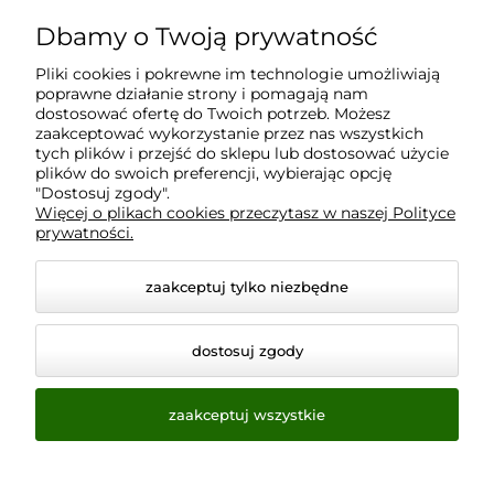
Dbamy o Twoją prywatność
Moje konto
Pliki cookies i pokrewne im technologie umożliwiają
poprawne działanie strony i pomagają nam
Płatności i dostawa
dostosować ofertę do Twoich potrzeb. Możesz
zaakceptować wykorzystanie przez nas wszystkich
tych plików i przejść do sklepu lub dostosować użycie
Informacje
plików do swoich preferencji, wybierając opcję
"Dostosuj zgody".
Więcej o plikach cookies przeczytasz w naszej Polityce
prywatności.
O nas
zaakceptuj tylko niezbędne
dostosuj zgody
zaakceptuj wszystkie
© 2026 www.virtualeye.pl. Wszelkie prawa zastrzeżone.
Styl graficzny ShopGadget.pl
Sklep internetowy Shoper.pl