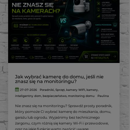
Jak wybrać kamerę do domu, jeśli nie
znasz się na monitoringu?
27-07-2026
Poradniki
,
Sprzęt
,
kamery WIFI
,
kamery
,
inteligentny dom
,
bezpieczeństwo
,
monitoring domu
Paulina
Nie znasz się na monitoringu? Sprawdź prosty poradnik,
który pomoże Ci wybrać kamerę do mieszkania, domu,
garażu lub ogrodu. Wyjaśnimy bez technicznego
żargonu, czym różnią się kamery Wi-Fi i przewodowe,
oraz na jakie funkcje warto zwrócić uwagę.