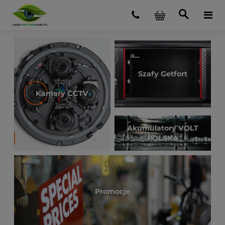
Szafy Getfort
Kamery CCTV
Akumulatory VOLT
POLSKA
Promocje