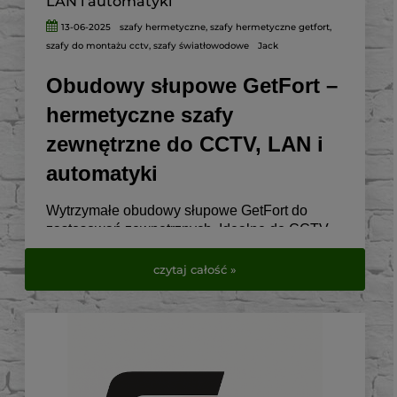
LAN i automatyki
13-06-2025
szafy hermetyczne
,
szafy hermetyczne getfort
,
szafy do montażu cctv
,
szafy światłowodowe
Jack
Obudowy słupowe GetFort –
hermetyczne szafy
zewnętrzne do CCTV, LAN i
automatyki
Wytrzymałe obudowy słupowe GetFort do
zastosowań zewnętrznych. Idealne do CCTV,
telekomunikacji, elektryki i automatyki.
czytaj całość »
Sprawdź dostępne modele w VirtualEye.pl.