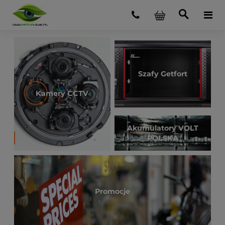
Szafy Getfort
Kamery CCTV
Akumulatory VOLT
POLSKA
Promocje