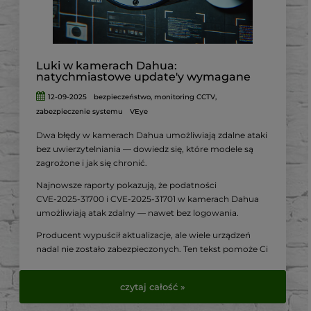
VirtualEye.pl
.
Luki w kamerach Dahua:
natychmiastowe update'y wymagane
12-09-2025
bezpieczeństwo
,
monitoring CCTV
,
zabezpieczenie systemu
VEye
Dwa błędy w kamerach Dahua umożliwiają zdalne ataki
bez uwierzytelniania — dowiedz się, które modele są
zagrożone i jak się chronić.
Najnowsze raporty pokazują, że podatności
CVE‑2025‑31700 i CVE‑2025‑31701 w kamerach Dahua
umożliwiają atak zdalny — nawet bez logowania.
Producent wypuścił aktualizacje, ale wiele urządzeń
nadal nie zostało zabezpieczonych. Ten tekst pomoże Ci
sprawdzić swój sprzęt i wdrożyć niezbędne środki
zaradcze.
czytaj całość »