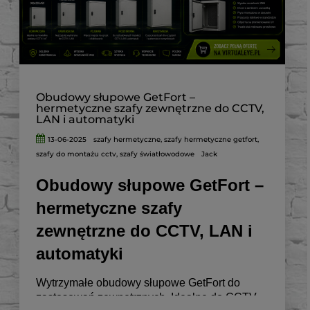
Obudowy słupowe GetFort –
hermetyczne szafy zewnętrzne do CCTV,
LAN i automatyki
13-06-2025
szafy hermetyczne
,
szafy hermetyczne getfort
,
szafy do montażu cctv
,
szafy światłowodowe
Jack
Obudowy słupowe GetFort –
hermetyczne szafy
zewnętrzne do CCTV, LAN i
automatyki
Wytrzymałe obudowy słupowe GetFort do
zastosowań zewnętrznych. Idealne do CCTV,