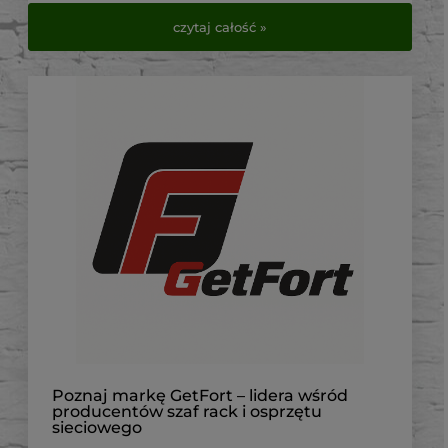
telekomunikacji, elektryki i automatyki.
czytaj całość »
Sprawdź dostępne modele w VirtualEye.pl.
Poznaj markę GetFort – lidera wśród
producentów szaf rack i osprzętu
sieciowego