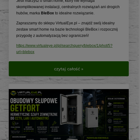
Jeśli marzysz o smart home, który nie wymaga
skomplikowanej instalacji, centralnych rozwiązań ani drogich
hubów, marka
BleBox
to idealne rozwiązanie.
Zapraszamy do sklepu VirtualEye.pl – znajdź swój idealny
zestaw smart home na bazie technologii BleBox i rozpocznij
przygodę z automatyzacją bez ograniczeń!
https://www.virtualeye.pl/pl/searchquery/blebox/1/phot/5?
url=blebox
czytaj całość »