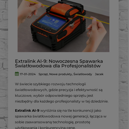
FUZION TM35-384 wyróżnia się na tle innych
urządzeń dostępnych na rynku.
Jego unikalne cechy, takie jak lekka
konstrukcja, doskonała jakość obrazu i łatwość
obsługi, sprawiają, że jest to urządzenie nie
tylko funkcjonalne,
ale także intuicyjne w użyciu dla każdego,
niezależnie od poziomu doświadczenia.
Extralink AI-9: Nowoczesna Spawarka
Światłowodowa dla Profesjonalistów
17-01-2024
Sprzęt
,
Nowe produkty
,
Światłowody
Jacek
W świecie szybkiego rozwoju technologii
światłowodowych, gdzie precyzja i efektywność są
kluczowe, wybór odpowiedniego sprzętu jest
niezbędny dla każdego profesjonalisty w tej dziedzinie.
Extralink AI-9
wyróżnia się na tle konkurencji jako
spawarka światłowodowa nowej generacji, łącząca w
sobie zaawansowaną technologię, prostotę
użytkowania i konkurencyjną cenę.