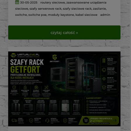
30-05-2025
routery sieciowe
,
zaawansowane urządzenia
sieciowe
,
szafy serwerowe rack
,
szafy sieciowe rack
,
zasilanie
,
switche
,
switche poe
,
moduły keystone
,
kabel sieciowe
admin
czytaj całość »