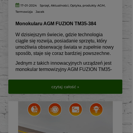
17-01-2024
Sprzęt
,
Aktualności
,
Optyka
,
produkty AGM
,
Termowizja
Jacek
Monokularu AGM FUZION TM35-384
W dzisiejszym świecie, gdzie technologia
ciągle się rozwija, posiadanie sprzętu, który
umożliwia obserwację świata w zupełnie nowy
sposób, staje się coraz bardziej powszechne.
Jednym z takich innowacyjnych urządzeń jest
monokular termowizyjny AGM FUZION TM35-
384, który łączy zaawansowaną technologię z
prostotą użytkowania.
czytaj całość »
Idealny dla miłośników przyrody, myśliwych, a
także osób zajmujących się bezpieczeństwem,
AGM FUZION TM35-384 oferuje niezrównaną
jakość obrazu i wszechstronność
zastosowania.
Jako produkt firmy AGM Global Vision, znanej z
wysokiej jakości sprzętu optycznego, AGM