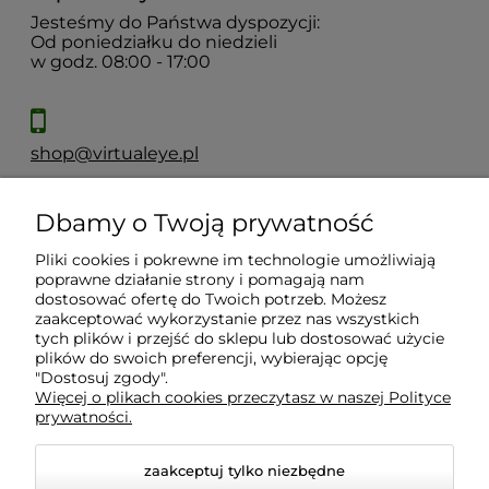
Jesteśmy do Państwa dyspozycji:
Od poniedziałku do niedzieli
w godz. 08:00 - 17:00
shop@virtualeye.pl
Dbamy o Twoją prywatność
Moje konto
Pliki cookies i pokrewne im technologie umożliwiają
poprawne działanie strony i pomagają nam
Płatności i dostawa
dostosować ofertę do Twoich potrzeb. Możesz
zaakceptować wykorzystanie przez nas wszystkich
tych plików i przejść do sklepu lub dostosować użycie
Informacje
plików do swoich preferencji, wybierając opcję
"Dostosuj zgody".
Więcej o plikach cookies przeczytasz w naszej Polityce
prywatności.
O nas
zaakceptuj tylko niezbędne