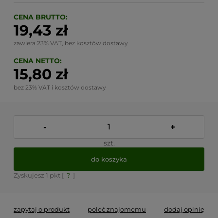
CENA BRUTTO:
19,43 zł
zawiera 23% VAT, bez kosztów dostawy
CENA NETTO:
15,80 zł
bez 23% VAT i kosztów dostawy
-
+
szt.
do koszyka
Zyskujesz
1
pkt [
?
]
zapytaj o produkt
poleć znajomemu
dodaj opinię