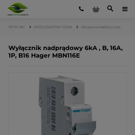
INTELIGENTNY DOM
Akcesoria elektryczne
Wyłącznik nadprądowy 6kA , B, 16A,
1P, B16 Hager MBN116E