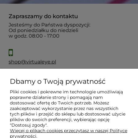
Zapraszamy do kontaktu
Jesteśmy do Państwa dyspozycji:
Od poniedziałku do niedzieli
w godz. 08:00 - 17:00
shop@virtualeye.pl
Dbamy o Twoją prywatność
Moje konto
Pliki cookies i pokrewne im technologie umożliwiają
poprawne działanie strony i pomagają nam
Płatności i dostawa
dostosować ofertę do Twoich potrzeb. Możesz
zaakceptować wykorzystanie przez nas wszystkich
tych plików i przejść do sklepu lub dostosować użycie
Informacje
plików do swoich preferencji, wybierając opcję
"Dostosuj zgody".
Więcej o plikach cookies przeczytasz w naszej Polityce
prywatności.
O nas