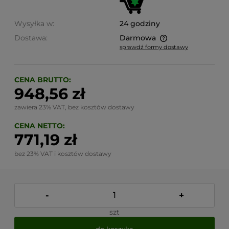
Wysyłka w:
24 godziny
Dostawa:
Darmowa
sprawdź formy dostawy
Cena nie zawiera ewentualnych kosztów płatności
CENA BRUTTO:
948,56 zł
zawiera 23% VAT, bez kosztów dostawy
CENA NETTO:
771,19 zł
bez 23% VAT i kosztów dostawy
-
+
szt
do koszyka