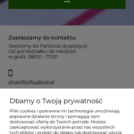
Zapraszamy do kontaktu
Jesteśmy do Państwa dyspozycji:
Od poniedziałku do niedzieli
w godz. 08:00 - 17:00
shop@virtualeye.pl
Dbamy o Twoją prywatność
Moje konto
Pliki cookies i pokrewne im technologie umożliwiają
poprawne działanie strony i pomagają nam
Płatności i dostawa
dostosować ofertę do Twoich potrzeb. Możesz
zaakceptować wykorzystanie przez nas wszystkich
tych plików i przejść do sklepu lub dostosować użycie