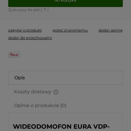
Zyskujesz
94
pkt [
?
]
zapytaj o produkt
poleć znajomemu
dodaj opinię
dodaj do przechowalni
Opis
Koszty dostawy
Cena nie zawiera ewentualnych kosztów płatności
Opinie o produkcie (0)
WIDEODOMOFON EURA VDP-