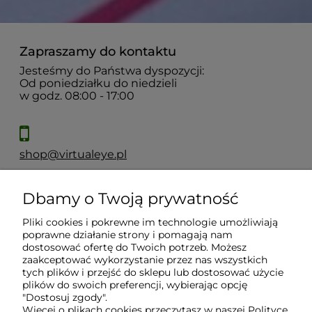
Zapraszamy do kontaktu
Jesteśmy do Państwa dyspozycji:
Od poniedziałku do niedzieli
w godz. 08:00 - 17:00
shop@virtualeye.pl
Dbamy o Twoją prywatność
Moje konto
Pliki cookies i pokrewne im technologie umożliwiają
poprawne działanie strony i pomagają nam
Płatności i dostawa
dostosować ofertę do Twoich potrzeb. Możesz
zaakceptować wykorzystanie przez nas wszystkich
tych plików i przejść do sklepu lub dostosować użycie
Informacje
plików do swoich preferencji, wybierając opcję
"Dostosuj zgody".
Więcej o plikach cookies przeczytasz w naszej Polityce