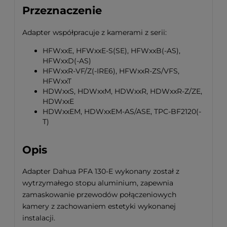
Przeznaczenie
Adapter współpracuje z kamerami z serii:
HFWxxE, HFWxxE-S(SE), HFWxxB(-AS),
HFWxxD(-AS)
HFWxxR-VF/Z(-IRE6), HFWxxR-ZS/VFS,
HFWxxT
HDWxxS, HDWxxM, HDWxxR, HDWxxR-Z/ZE,
HDWxxE
HDWxxEM, HDWxxEM-AS/ASE, TPC-BF2120(-
T)
Opis
Adapter Dahua PFA 130-E wykonany został z
wytrzymałego stopu aluminium, zapewnia
zamaskowanie przewodów połączeniowych
kamery z zachowaniem estetyki wykonanej
instalacji.