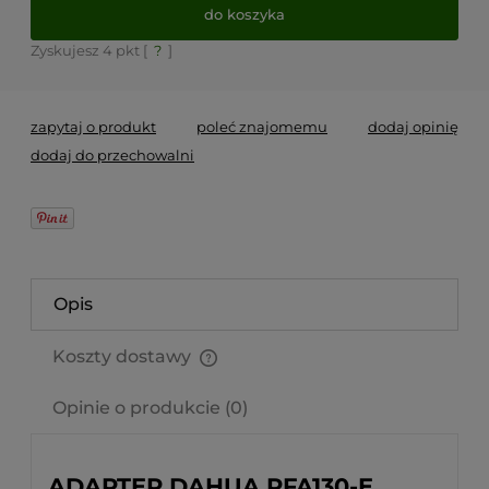
do koszyka
Zyskujesz
4
pkt [
?
]
zapytaj o produkt
poleć znajomemu
dodaj opinię
dodaj do przechowalni
Opis
Koszty dostawy
Cena nie zawiera ewentualnych kosztów płatności
Opinie o produkcie (0)
ADAPTER DAHUA PFA130-E