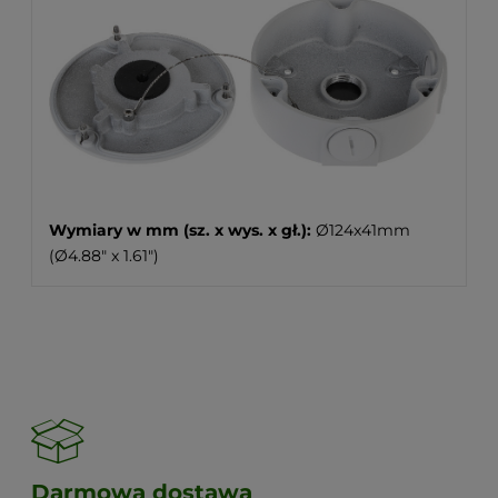
Wymiary w mm (sz. x wys. x gł.):
Ø124x41mm
(Ø4.88" x 1.61")
Darmowa dostawa