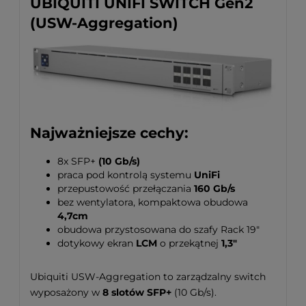
UBIQUITI UNIFI SWITCH Gen2
(USW-Aggregation)
Najważniejsze cechy:
8x SFP+
(10 Gb/s)
praca pod kontrolą systemu
UniFi
przepustowość przełączania
160 Gb/s
bez wentylatora, kompaktowa obudowa
4,7cm
obudowa przystosowana do szafy Rack 19"
dotykowy ekran
LCM
o przekątnej
1,3"
Ubiquiti USW-Aggregation to zarządzalny switch
wyposażony w
8 slotów SFP+
(10 Gb/s).