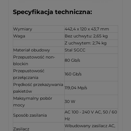
Specyfikacja techniczna:
Wymiary
442,4 x 120 x 43,7 mm
Waga
Bez uchwytu: 2,65 kg
Z uchwytem: 2,74 kg
Materiał obudowy
Stal SGCC
Przepustowość non-
80 Gb/s
blockin
Przepustowość
160 Gb/s
przełączania
Prędkość przekazywania
119,04 Mp/s
pakietów
Maksymalny pobór
30 W
mocy
AC 100 - 240 V AC, 50 / 60
Sposób zasilania
Hz
Wbudowany zasilacz AC,
Zasilacz