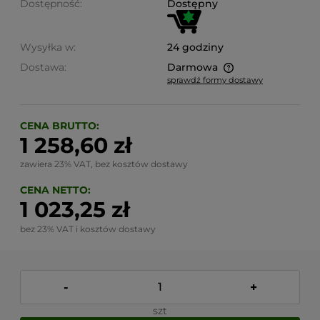
Dostępność:
Dostępny
Wysyłka w:
24 godziny
Dostawa:
Darmowa
sprawdź formy dostawy
Cena nie zawiera ewentualnych kosztów płatności
CENA BRUTTO:
1 258,60 zł
zawiera 23% VAT, bez kosztów dostawy
CENA NETTO:
1 023,25 zł
bez 23% VAT i kosztów dostawy
-
+
szt