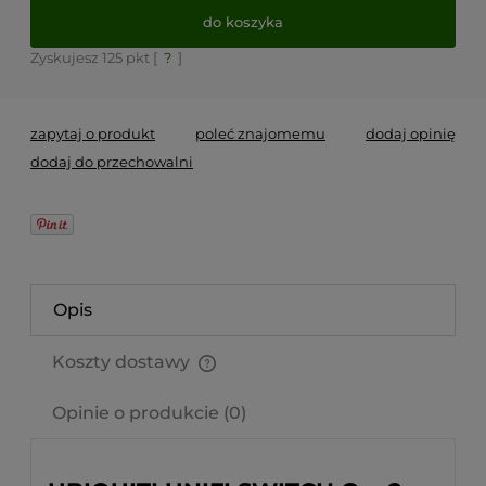
do koszyka
Zyskujesz
125
pkt [
?
]
zapytaj o produkt
poleć znajomemu
dodaj opinię
dodaj do przechowalni
Opis
Koszty dostawy
Cena nie zawiera ewentualnych kosztów płatności
Opinie o produkcie (0)