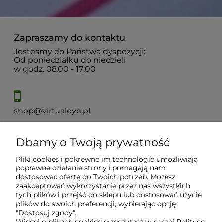
Zapraszamy do kontaktu
Jesteśmy do Państwa dyspozycji:
Od poniedziałku do niedzieli
w godz. 08:00 - 17:00
shop@virtualeye.pl
Dbamy o Twoją prywatność
Moje konto
Pliki cookies i pokrewne im technologie umożliwiają
poprawne działanie strony i pomagają nam
Płatności i dostawa
dostosować ofertę do Twoich potrzeb. Możesz
zaakceptować wykorzystanie przez nas wszystkich
tych plików i przejść do sklepu lub dostosować użycie
plików do swoich preferencji, wybierając opcję
Informacje
"Dostosuj zgody".
Więcej o plikach cookies przeczytasz w naszej Polityce