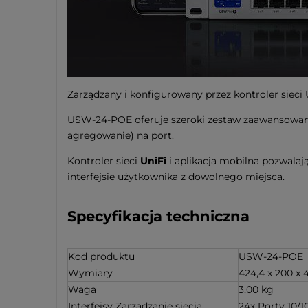
Zarządzany i konfigurowany przez kontroler sieci 
USW-24-POE oferuje szeroki zestaw zaawansowanych
agregowanie) na port.
Kontroler sieci
UniFi
i aplikacja mobilna pozwala
interfejsie użytkownika z dowolnego miejsca.
Specyfikacja techniczna
Kod produktu
USW-24-POE
Wymiary
424,4 x 200 x
Waga
3,00 kg
Interfejsy Zarządzanie siecią
24x Porty 10/1