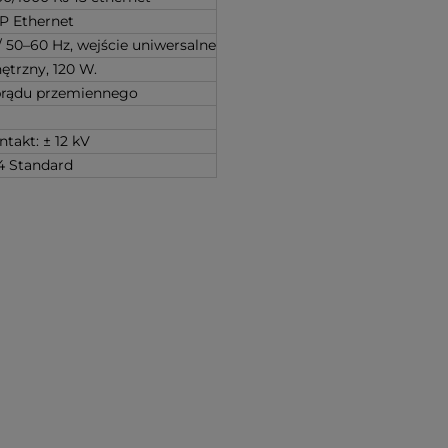
FP Ethernet
 50–60 Hz, wejście uniwersalne
ętrzny, 120 W.
prądu przemiennego
ontakt: ± 12 kV
.4 Standard