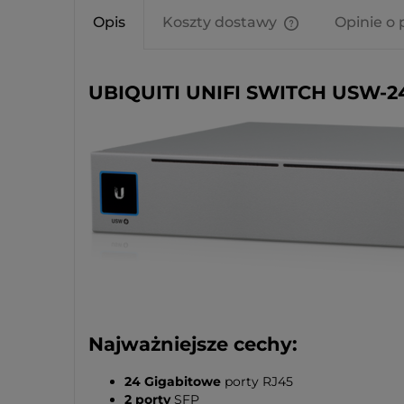
Opis
Koszty dostawy
Opinie o 
Cena nie zawier
kosztów płatnośc
UBIQUITI UNIFI SWITCH USW-2
Najważniejsze cechy:
24 Gigabitowe
porty RJ45
2 porty
SFP