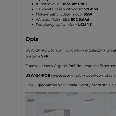
16 portów PoE
802.3at PoE+
Całkowita przepustowość:
52Gbps
Maksymalny pobór mocy:
95W
Wspiera PoE+ IEEE
802.3at/af
Dotykowy wyświetlacz
LCM 1,3"
Opis
USW-24-POE to konfigurowalny przełącznik Giga
portami
SFP
.
Zapewnia łącza Gigabit
PoE
do urządzeń Ethernet 
USW-24-POE
wyposażony jest w dotykowy ekran
Dzięki głębokości
7,9"
i braku wentylatora staje s