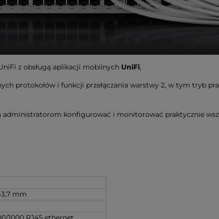
UniFi z obsługą aplikacji mobilnych
UniFi
,
 protokołów i funkcji przełączania warstwy 2, w tym tryb pracy
ją administratorom konfigurować i monitorować praktycznie wsz
 43,7 mm
00/1000 RJ45 ethernet