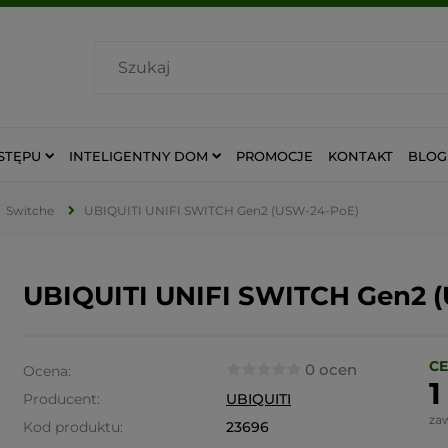
STĘPU
INTELIGENTNY DOM
PROMOCJE
KONTAKT
BLOG
Switche
UBIQUITI UNIFI SWITCH Gen2 (USW-24-PoE)
UBIQUITI UNIFI SWITCH Gen2 
CE
0 ocen
Ocena:
1
Producent:
UBIQUITI
za
Kod produktu:
23696