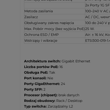
2x Porty 1G S
Metoda zasilania
100–240 V AC /
Zasilacz
AC / DC, wewn
Obsługiwany zakres napięcia
100 do 240 V 
Max. Pobór mocy (bez wyjścia PoE)
25 W.
Ochrona ESD / EMP
Air: ± 16 kV, K
Wstrząsy i wibracje
ETSI300-019-1
Architektura switch:
Gigabit Ethernet
Liczba portów PoE:
16
Obsługa PoE:
Tak
Port konsoli:
Nie
Porty GigaEthernet:
24
Porty SFP:
2
Procesor (chipset):
brak danych
Rodzaj obudowy:
Rack / Desktop
Typ switcha:
Zarządzalny L2