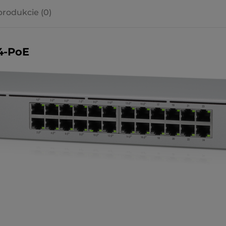
produkcie (0)
a ewentualnych
i
4-PoE