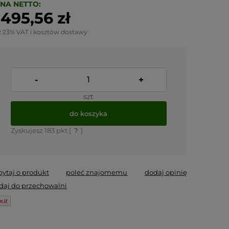
NA NETTO:
 495,56 zł
z 23% VAT i kosztów dostawy
-
+
szt
do koszyka
Zyskujesz
183
pkt [
?
]
pytaj o produkt
poleć znajomemu
dodaj opinię
daj do przechowalni