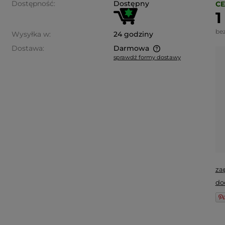
Dostępność:
Dostępny
CE
1
be
Wysyłka w:
24 godziny
Dostawa:
Darmowa
sprawdź formy dostawy
Cena nie zawiera ewentualnych
kosztów płatności
za
do