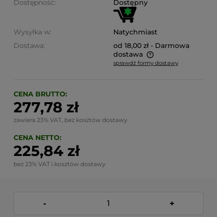
Dostępność:
Dostępny
Wysyłka w:
Natychmiast
Dostawa:
od 18,00 zł
- Darmowa
dostawa
sprawdź formy dostawy
Cena nie zawiera ewentualnych kosztów płatności
CENA BRUTTO:
277,78 zł
zawiera 23% VAT, bez kosztów dostawy
CENA NETTO:
225,84 zł
bez 23% VAT i kosztów dostawy
-
+