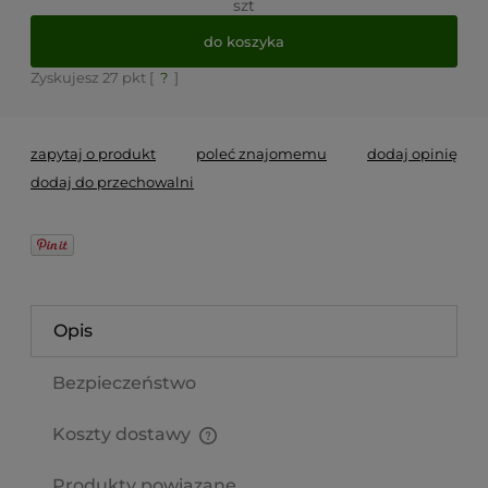
szt
do koszyka
Zyskujesz
27
pkt [
?
]
zapytaj o produkt
poleć znajomemu
dodaj opinię
dodaj do przechowalni
Opis
Bezpieczeństwo
Koszty dostawy
Cena nie zawiera ewentualnych kosztów płatności
Produkty powiązane