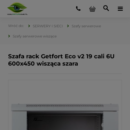
SERWERY I SIECI
Szafy serwerowe
Szafy serwerowe wiszące
Szafa rack Getfort Eco v2 19 cali 6U
600x450 wisząca szara