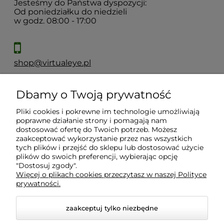
Jesteśmy do Państwa dyspozycji:
Od poniedziałku do niedzieli
w godz. 08:00 - 17:00
shop@virtualeye.pl
Dbamy o Twoją prywatność
Moje konto
Pliki cookies i pokrewne im technologie umożliwiają
poprawne działanie strony i pomagają nam
Płatności i dostawa
dostosować ofertę do Twoich potrzeb. Możesz
zaakceptować wykorzystanie przez nas wszystkich
tych plików i przejść do sklepu lub dostosować użycie
Informacje
plików do swoich preferencji, wybierając opcję
"Dostosuj zgody".
Więcej o plikach cookies przeczytasz w naszej Polityce
prywatności.
O nas
zaakceptuj tylko niezbędne