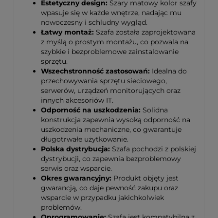
Estetyczny design:
Szary matowy kolor szafy
wpasuje się w każde wnętrze, nadając mu
nowoczesny i schludny wygląd.
Łatwy montaż:
Szafa została zaprojektowana
z myślą o prostym montażu, co pozwala na
szybkie i bezproblemowe zainstalowanie
sprzętu.
Wszechstronność zastosowań:
Idealna do
przechowywania sprzętu sieciowego,
serwerów, urządzeń monitorujących oraz
innych akcesoriów IT.
Odporność na uszkodzenia:
Solidna
konstrukcja zapewnia wysoką odporność na
uszkodzenia mechaniczne, co gwarantuje
długotrwałe użytkowanie.
Polska dystrybucja:
Szafa pochodzi z polskiej
dystrybucji, co zapewnia bezproblemowy
serwis oraz wsparcie.
Okres gwarancyjny:
Produkt objęty jest
gwarancją, co daje pewność zakupu oraz
wsparcie w przypadku jakichkolwiek
problemów.
Oprogramowanie:
Szafa jest kompatybilna z