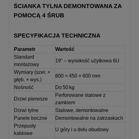
ŚCIANKA TYLNA DEMONTOWANA ZA
POMOCĄ 4 ŚRUB
SPECYFIKACJA TECHNICZNA
Parametr
Wartość
Standard
19″ – wysokość użytkowa 6U
montażowy
Wymiary (szer. ×
600 × 450 × 600 mm
głęb. × wys.)
Nośność
Do 50 kg
Perforowane stalowe z
Drzwi pierwsze
zamkiem
Drzwi tylne
Stalowe, demontowalne
Panele boczne
Demontowalne na zatrzaskach
Przepusty
U góry i u dołu obudowy
kablowe