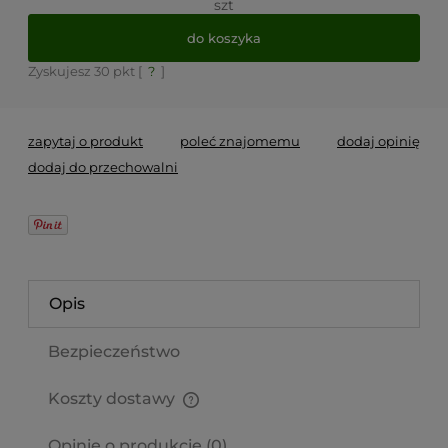
szt
do koszyka
Zyskujesz
30
pkt [
?
]
zapytaj o produkt
poleć znajomemu
dodaj opinię
dodaj do przechowalni
Opis
Bezpieczeństwo
Koszty dostawy
Cena nie zawiera ewentualnych kosztów płatności
Opinie o produkcie (0)