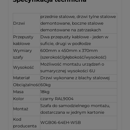
przednie stalowe, drzwi tylne stalowe
Drzwi
demontowane, boczne stalowe
demontowane na zatrzaskach
Przepusty
Dwa przepusty kablowe - jeden w
kablowe
suficie, drugi w podłodze
Wymiary
600mm x 450mm x 370mm
szafy
(szerokość/głębokość/wysokość)
Możliwość montażu urządzeń o
Wysokość
sumarycznej wysokości 6U
Materiał
Drzwi wykonane z blachy stalowej
Obciążalność
60kg
Masa
18kg
Kolor
czarny RAL9004
Szafa do samodzielnego montażu,
Montaż
dostarczana w jednym kartonie
Kod
WGB06-64EH-WSB
producenta