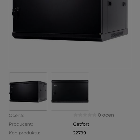
0 ocen
Ocena:
Producent:
Getfort
Kod produktu:
22799