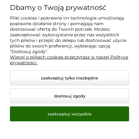
Dbamy o Twoją prywatność
Moje konto
Pliki cookies i pokrewne im technologie umożliwiają
poprawne działanie strony i pomagają nam
Płatności i dostawa
dostosować ofertę do Twoich potrzeb. Możesz
zaakceptować wykorzystanie przez nas wszystkich
tych plików i przejść do sklepu lub dostosować użycie
Informacje
plików do swoich preferencji, wybierając opcję
"Dostosuj zgody".
Więcej o plikach cookies przeczytasz w naszej Polityce
prywatności.
O nas
zaakceptuj tylko niezbędne
dostosuj zgody
zaakceptuj wszystkie
© 2026 www.virtualeye.pl. Wszelkie prawa zastrzeżone.
Styl graficzny ShopGadget.pl
Sklep internetowy Shoper.pl