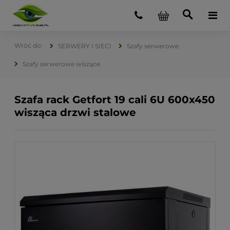
SERWERY I SIECI
Szafy serwerowe
Szafy serwerowe wiszące
Szafa rack Getfort 19 cali 6U 600x450
wisząca drzwi stalowe