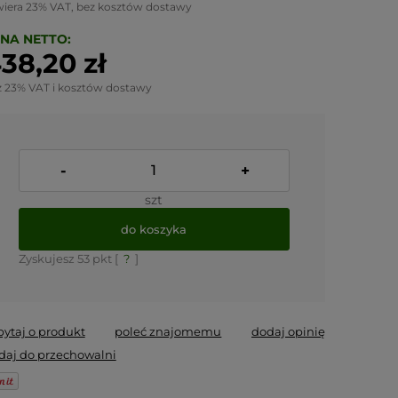
wiera 23% VAT, bez kosztów dostawy
NA NETTO:
38,20 zł
z 23% VAT i kosztów dostawy
-
+
szt
do koszyka
Zyskujesz
53
pkt [
?
]
pytaj o produkt
poleć znajomemu
dodaj opinię
daj do przechowalni