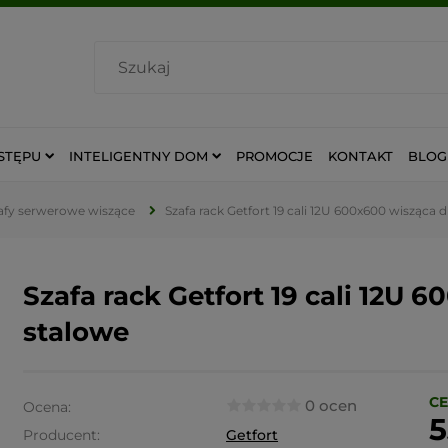
STĘPU
INTELIGENTNY DOM
PROMOCJE
KONTAKT
BLOG
afy serwerowe wiszące
Szafa rack Getfort 19 cali 12U 600x600 wisząca 
Szafa rack Getfort 19 cali 12U 
stalowe
CE
0 ocen
Ocena:
5
Producent:
Getfort