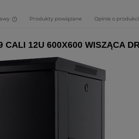
tawy
Produkty powiązane
Opinie o produkci
Cena nie zawiera ewentualnych
kosztów płatności
 CALI 12U 600X600 WISZĄCA 