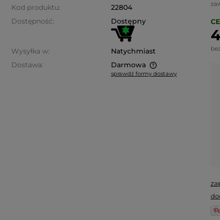
za
Kod produktu:
22804
Dostępność:
Dostępny
CE
4
be
Wysyłka w:
Natychmiast
Dostawa:
Darmowa
sprawdź formy dostawy
Cena nie zawiera ewentualnych
kosztów płatności
za
do