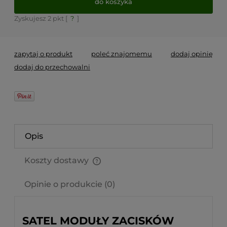
do koszyka
Zyskujesz
2
pkt [
?
]
zapytaj o produkt
poleć znajomemu
dodaj opinię
dodaj do przechowalni
Opis
Koszty dostawy
Cena nie zawiera ewentualnych kosztów płatności
Opinie o produkcie (0)
SATEL MODUŁY ZACISKÓW