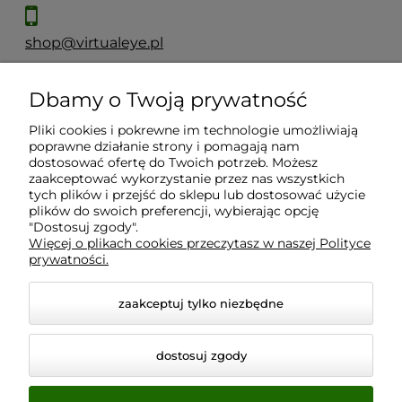
shop@virtualeye.pl
Dbamy o Twoją prywatność
Moje konto
Pliki cookies i pokrewne im technologie umożliwiają
poprawne działanie strony i pomagają nam
Płatności i dostawa
dostosować ofertę do Twoich potrzeb. Możesz
zaakceptować wykorzystanie przez nas wszystkich
tych plików i przejść do sklepu lub dostosować użycie
Informacje
plików do swoich preferencji, wybierając opcję
"Dostosuj zgody".
Więcej o plikach cookies przeczytasz w naszej Polityce
prywatności.
O nas
zaakceptuj tylko niezbędne
dostosuj zgody