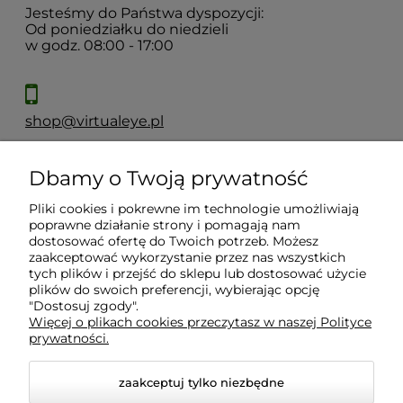
Jesteśmy do Państwa dyspozycji:
Od poniedziałku do niedzieli
w godz. 08:00 - 17:00
shop@virtualeye.pl
Dbamy o Twoją prywatność
Moje konto
Pliki cookies i pokrewne im technologie umożliwiają
poprawne działanie strony i pomagają nam
Płatności i dostawa
dostosować ofertę do Twoich potrzeb. Możesz
zaakceptować wykorzystanie przez nas wszystkich
tych plików i przejść do sklepu lub dostosować użycie
Informacje
plików do swoich preferencji, wybierając opcję
"Dostosuj zgody".
Więcej o plikach cookies przeczytasz w naszej Polityce
prywatności.
O nas
zaakceptuj tylko niezbędne