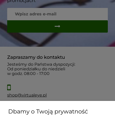
promocjach.
Zapraszamy do kontaktu
Jesteśmy do Państwa dyspozycji:
Od poniedziałku do niedzieli
w godz. 08:00 - 17:00
shop@virtualeye.pl
Dbamy o Twoją prywatność
Moje konto