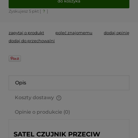
do koszyka
Zyskujesz
5
pkt [
?
]
zapytaj o produkt
poleć znajomemu
dodaj opinię
dodaj do przechowalni
Opis
Koszty dostawy
Cena nie zawiera ewentualnych kosztów płatności
Opinie o produkcie (0)
SATEL CZUJNIK PRZECIW