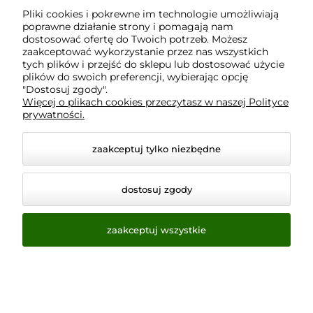
Pliki cookies i pokrewne im technologie umożliwiają
poprawne działanie strony i pomagają nam
Płatności i dostawa
dostosować ofertę do Twoich potrzeb. Możesz
zaakceptować wykorzystanie przez nas wszystkich
tych plików i przejść do sklepu lub dostosować użycie
Informacje
plików do swoich preferencji, wybierając opcję
"Dostosuj zgody".
Więcej o plikach cookies przeczytasz w naszej Polityce
prywatności.
O nas
zaakceptuj tylko niezbędne
dostosuj zgody
zaakceptuj wszystkie
© 2026 www.virtualeye.pl. Wszelkie prawa zastrzeżone.
Styl graficzny ShopGadget.pl
Sklep internetowy Shoper.pl