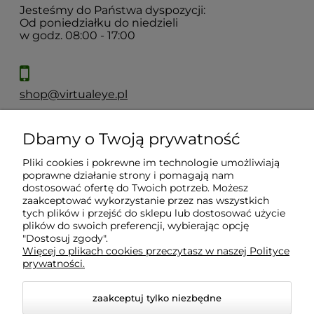
Jesteśmy do Państwa dyspozycji:
Od poniedziałku do niedzieli
w godz. 08:00 - 17:00
shop@virtualeye.pl
Dbamy o Twoją prywatność
Moje konto
Pliki cookies i pokrewne im technologie umożliwiają
poprawne działanie strony i pomagają nam
Płatności i dostawa
dostosować ofertę do Twoich potrzeb. Możesz
zaakceptować wykorzystanie przez nas wszystkich
tych plików i przejść do sklepu lub dostosować użycie
Informacje
plików do swoich preferencji, wybierając opcję
"Dostosuj zgody".
Więcej o plikach cookies przeczytasz w naszej Polityce
prywatności.
O nas
zaakceptuj tylko niezbędne