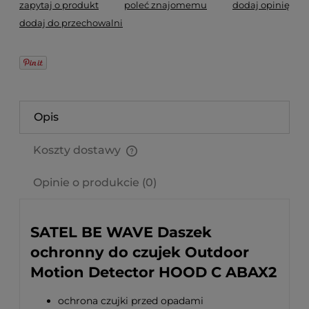
zapytaj o produkt
poleć znajomemu
dodaj opinię
dodaj do przechowalni
Opis
Koszty dostawy
Cena nie zawiera ewentualnych kosztów płatności
Opinie o produkcie (0)
SATEL BE WAVE Daszek
ochronny do czujek Outdoor
Motion Detector HOOD C ABAX2
ochrona czujki przed opadami