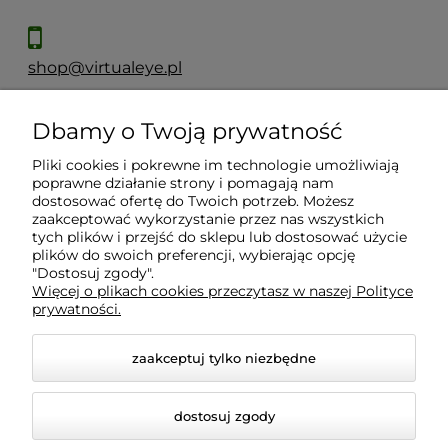
shop@virtualeye.pl
Dbamy o Twoją prywatność
Moje konto
Pliki cookies i pokrewne im technologie umożliwiają
poprawne działanie strony i pomagają nam
Płatności i dostawa
dostosować ofertę do Twoich potrzeb. Możesz
zaakceptować wykorzystanie przez nas wszystkich
tych plików i przejść do sklepu lub dostosować użycie
Informacje
plików do swoich preferencji, wybierając opcję
"Dostosuj zgody".
Więcej o plikach cookies przeczytasz w naszej Polityce
prywatności.
O nas
zaakceptuj tylko niezbędne
dostosuj zgody