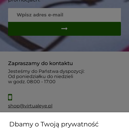
Zapraszamy do kontaktu
Jesteśmy do Państwa dyspozycji:
Od poniedziałku do niedzieli
w godz. 08:00 - 17:00
shop@virtualeye.pl
Dbamy o Twoją prywatność
Moje konto