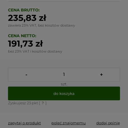
CENA BRUTTO:
235,83 zł
zawiera 23% VAT, bez kosztów dostawy
CENA NETTO:
191,73 zł
bez 23% VAT i kosztów dostawy
-
+
szt.
do koszyka
Zyskujesz
23
pkt [
?
]
zapytaj o produkt
poleć znajomemu
dodaj opinię