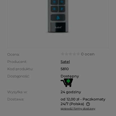
0 ocen
Ocena:
Producent:
Satel
Kod produktu:
5810
Dostępność:
Dostępny
Wysyłka w:
24 godziny
Dostawa:
od 12,00 zł
- Paczkomaty
24/7
(Polska)
sprawdź formy dostawy
Cena nie zawiera ewentualnych kosztów płatności