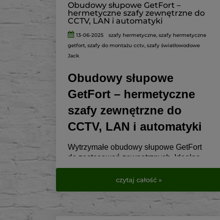
w VirtualEye.pl
.
Obudowy słupowe GetFort –
hermetyczne szafy zewnętrzne do
CCTV, LAN i automatyki
13-06-2025
szafy hermetyczne
,
szafy hermetyczne
getfort
,
szafy do montażu cctv
,
szafy światłowodowe
Jack
Obudowy słupowe
GetFort – hermetyczne
szafy zewnętrzne do
CCTV, LAN i automatyki
Wytrzymałe obudowy słupowe GetFort
do zastosowań zewnętrznych. Idealne
do CCTV, telekomunikacji, elektryki i
automatyki.
czytaj całość »
Sprawdź dostępne modele w
VirtualEye.pl.