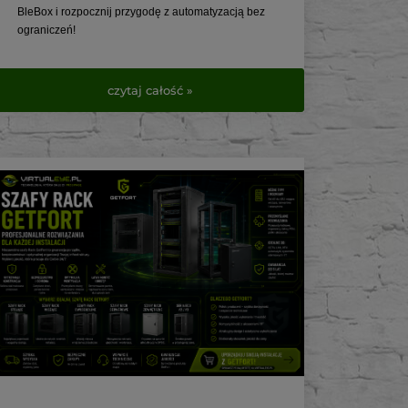
BleBox i rozpocznij przygodę z automatyzacją bez
ograniczeń!
https://www.virtualeye.pl/pl/searchquery/blebox/1/pho
t/5?url=blebox
czytaj całość »