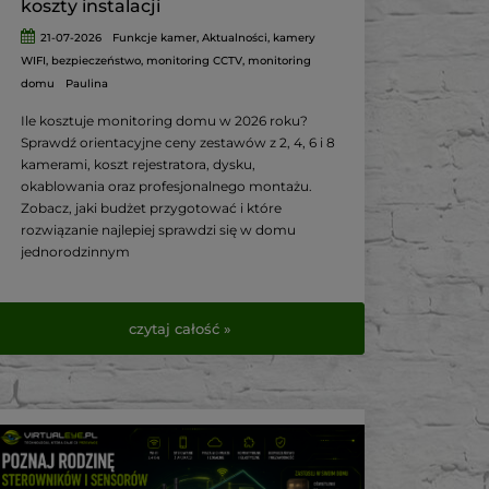
koszty instalacji
21-07-2026
Funkcje kamer
,
Aktualności
,
kamery
WIFI
,
bezpieczeństwo
,
monitoring CCTV
,
monitoring
domu
Paulina
Ile kosztuje monitoring domu w 2026 roku?
Sprawdź orientacyjne ceny zestawów z 2, 4, 6 i 8
kamerami, koszt rejestratora, dysku,
okablowania oraz profesjonalnego montażu.
Zobacz, jaki budżet przygotować i które
rozwiązanie najlepiej sprawdzi się w domu
jednorodzinnym
czytaj całość »