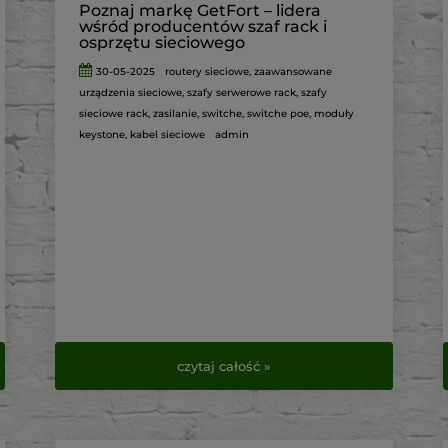
Poznaj markę GetFort – lidera
wśród producentów szaf rack i
osprzętu sieciowego
30-05-2025
routery sieciowe
,
zaawansowane
urządzenia sieciowe
,
szafy serwerowe rack
,
szafy
sieciowe rack
,
zasilanie
,
switche
,
switche poe
,
moduły
keystone
,
kabel sieciowe
admin
czytaj całość »