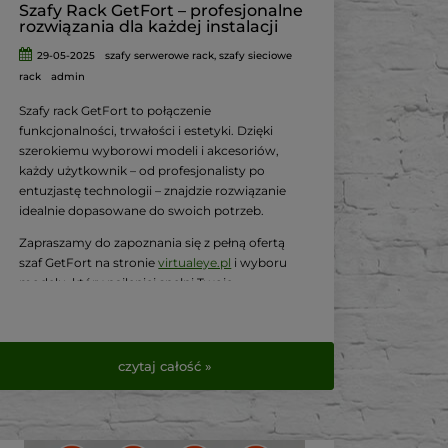
Szafy Rack GetFort – profesjonalne
rozwiązania dla każdej instalacji
29-05-2025
szafy serwerowe rack
,
szafy sieciowe
rack
admin
Szafy rack GetFort to połączenie
funkcjonalności, trwałości i estetyki.
Dzięki
szerokiemu wyborowi modeli i akcesoriów,
każdy użytkownik – od profesjonalisty po
entuzjastę technologii – znajdzie rozwiązanie
idealnie dopasowane do swoich potrzeb.
Zapraszamy do zapoznania się z pełną ofertą
szaf GetFort na stronie
virtualeye.pl
i wyboru
modelu, który najlepiej spełni Twoje
oczekiwania.
czytaj całość »