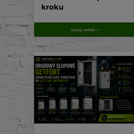
kroku
Monitoring domu nie jest już rozwiązaniem
przeznaczonym wyłącznie dla firm, magazynów
czytaj całość »
i dużych obiektów. Nowoczesny system kamer
IP może skutecznie zabezpieczać dom, ogród,
podjazd, garaż oraz wejście na posesję. Pozwala
również sprawdzić sytuację wokół budynku z
dowolnego miejsca za pomocą telefonu.
Najczęstszy problem pojawia się jednak podczas
wyboru urządzeń. Sama kamera nie tworzy
jeszcze kompletnego systemu monitoringu.
Potrzebne są również rejestrator, dysk,
odpowiednie zasilanie, przewody oraz akcesoria
montażowe.
W tym poradniku pokazujemy, jak dobrać
kompletny zestaw monitoringu składający się z
czterech kamer IP. Osoby, które szukają
gotowego rozwiązania, mogą od razu
sprawdzić
zestawy do monitoringu dostępne