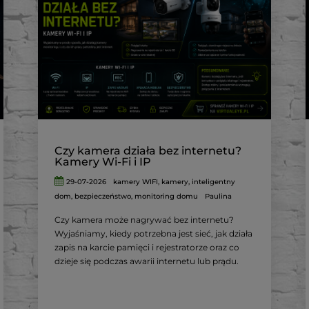
Czy kamera działa bez internetu?
Kamery Wi-Fi i IP
29-07-2026
kamery WIFI
,
kamery
,
inteligentny
dom
,
bezpieczeństwo
,
monitoring domu
Paulina
Czy kamera może nagrywać bez internetu?
Wyjaśniamy, kiedy potrzebna jest sieć, jak działa
zapis na karcie pamięci i rejestratorze oraz co
dzieje się podczas awarii internetu lub prądu.