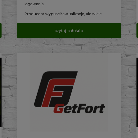
logowania.
Producent wypuścił aktualizacje, ale wiele
urządzeń nadal nie zostało zabezpieczonych.
Ten tekst pomoże Ci sprawdzić swój sprzęt i
czytaj całość »
wdrożyć niezbędne środki zaradcze.