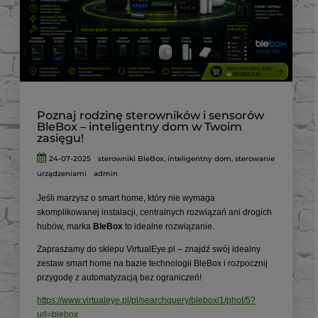
Poznaj rodzinę sterowników i sensorów
BleBox – inteligentny dom w Twoim
zasięgu!
24-07-2025
sterowniki BleBox
,
inteligentny dom
,
sterowanie
urządzeniami
admin
Jeśli marzysz o smart home, który nie wymaga
skomplikowanej instalacji, centralnych rozwiązań ani drogich
hubów, marka
BleBox
to idealne rozwiązanie.
Zapraszamy do sklepu VirtualEye.pl – znajdź swój idealny
zestaw smart home na bazie technologii BleBox i rozpocznij
przygodę z automatyzacją bez ograniczeń!
https://www.virtualeye.pl/pl/searchquery/blebox/1/phot/5?
url=blebox