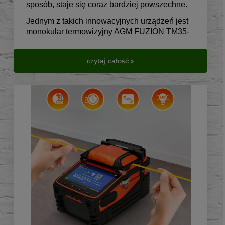
sposób, staje się coraz bardziej powszechne.
Jednym z takich innowacyjnych urządzeń jest
monokular termowizyjny AGM FUZION TM35-
384, który łączy zaawansowaną technologię z
prostotą użytkowania.
czytaj całość »
Idealny dla miłośników przyrody, myśliwych, a
także osób zajmujących się bezpieczeństwem,
AGM FUZION TM35-384 oferuje niezrównaną
jakość obrazu i wszechstronność
zastosowania.
Jako produkt firmy AGM Global Vision, znanej z
wysokiej jakości sprzętu optycznego, AGM
FUZION TM35-384 wyróżnia się na tle innych
urządzeń dostępnych na rynku.
Jego unikalne cechy, takie jak lekka
konstrukcja, doskonała jakość obrazu i łatwość
obsługi, sprawiają, że jest to urządzenie nie
tylko funkcjonalne,
ale także intuicyjne w użyciu dla każdego,