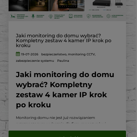
Jaki monitoring do domu wybrać?
Kompletny zestaw 4 kamer IP krok po
kroku
19-07-2026
bezpieczeństwo
,
monitoring CCTV
,
zabezpieczenie systemu
Paulina
Jaki monitoring do domu
wybrać? Kompletny
zestaw 4 kamer IP krok
po kroku
Monitoring domu nie jest już rozwiązaniem
przeznaczonym wyłącznie dla firm, magazynów i
dużych obiektów. Nowoczesny system kamer IP może
skutecznie zabezpieczać dom, ogród, podjazd, garaż