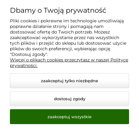
Dbamy o Twoją prywatność
Moje konto
Pliki cookies i pokrewne im technologie umożliwiają
poprawne działanie strony i pomagają nam
Płatności i dostawa
dostosować ofertę do Twoich potrzeb. Możesz
zaakceptować wykorzystanie przez nas wszystkich
tych plików i przejść do sklepu lub dostosować użycie
Informacje
plików do swoich preferencji, wybierając opcję
"Dostosuj zgody".
Więcej o plikach cookies przeczytasz w naszej Polityce
prywatności.
O nas
zaakceptuj tylko niezbędne
dostosuj zgody
zaakceptuj wszystkie
© 2026 www.virtualeye.pl. Wszelkie prawa zastrzeżone.
Styl graficzny ShopGadget.pl
Sklep internetowy Shoper.pl