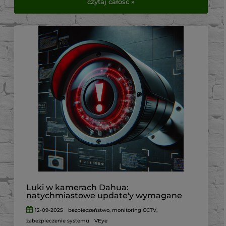
czytaj całość »
oraz wejście na posesję. Pozwala również sprawdzić
sytuację wokół budynku z dowolnego miejsca za
pomocą telefonu.
Najczęstszy problem pojawia się jednak podczas
wyboru urządzeń. Sama kamera nie tworzy jeszcze
kompletnego systemu monitoringu. Potrzebne są
również rejestrator, dysk, odpowiednie zasilanie,
przewody oraz akcesoria montażowe.
W tym poradniku pokazujemy, jak dobrać kompletny
zestaw monitoringu składający się z czterech kamer IP.
Osoby, które szukają gotowego rozwiązania, mogą od
razu sprawdzić
zestawy do monitoringu dostępne w
VirtualEye.pl
.
Luki w kamerach Dahua:
natychmiastowe update'y wymagane
12-09-2025
bezpieczeństwo
,
monitoring CCTV
,
zabezpieczenie systemu
VEye