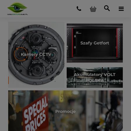
Szafy Getfort
Kamery CCTV
Akumulatory VOLT
POLSKA
Promocje