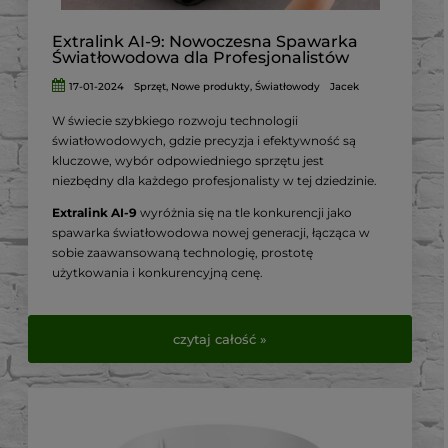
niezależnie od poziomu doświadczenia.
Extralink AI-9: Nowoczesna Spawarka
Światłowodowa dla Profesjonalistów
17-01-2024
Sprzęt
,
Nowe produkty
,
Światłowody
Jacek
W świecie szybkiego rozwoju technologii
światłowodowych, gdzie precyzja i efektywność są
kluczowe, wybór odpowiedniego sprzętu jest
niezbędny dla każdego profesjonalisty w tej dziedzinie.
Extralink AI-9
wyróżnia się na tle konkurencji jako
spawarka światłowodowa nowej generacji, łącząca w
sobie zaawansowaną technologię, prostotę
użytkowania i konkurencyjną cenę.
W tym artykule przyjrzymy się bliżej jej kluczowym
cechom i dlaczego jest to preferowany wybór wśród
czytaj całość »
instalatorów światłowodowych.