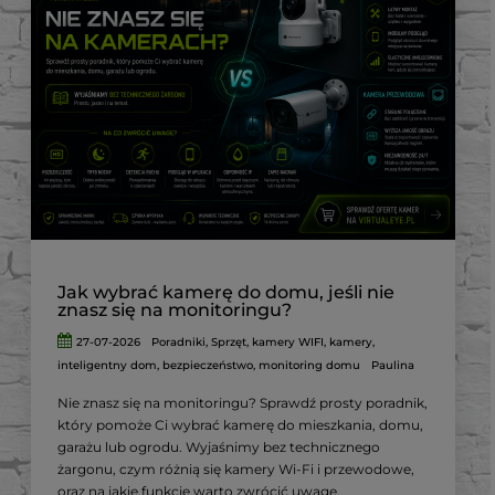
Jak wybrać kamerę do domu, jeśli nie
znasz się na monitoringu?
27-07-2026
Poradniki
,
Sprzęt
,
kamery WIFI
,
kamery
,
inteligentny dom
,
bezpieczeństwo
,
monitoring domu
Paulina
Nie znasz się na monitoringu? Sprawdź prosty poradnik,
który pomoże Ci wybrać kamerę do mieszkania, domu,
garażu lub ogrodu. Wyjaśnimy bez technicznego
żargonu, czym różnią się kamery Wi-Fi i przewodowe,
oraz na jakie funkcje warto zwrócić uwagę.