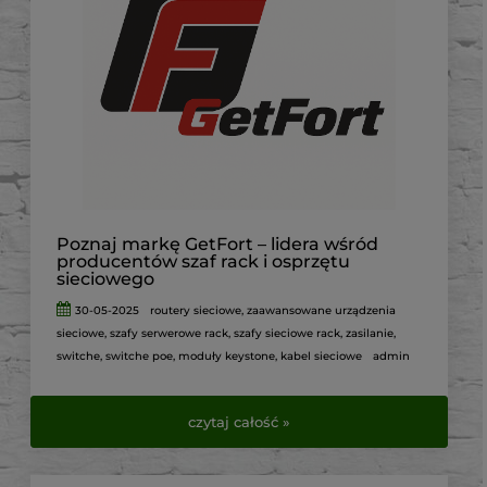
Poznaj markę GetFort – lidera wśród
producentów szaf rack i osprzętu
sieciowego
30-05-2025
routery sieciowe
,
zaawansowane urządzenia
sieciowe
,
szafy serwerowe rack
,
szafy sieciowe rack
,
zasilanie
,
switche
,
switche poe
,
moduły keystone
,
kabel sieciowe
admin
czytaj całość »