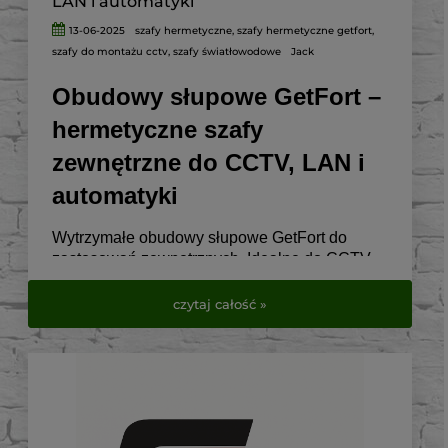
LAN i automatyki
13-06-2025
szafy hermetyczne
,
szafy hermetyczne getfort
,
szafy do montażu cctv
,
szafy światłowodowe
Jack
Obudowy słupowe GetFort –
hermetyczne szafy
zewnętrzne do CCTV, LAN i
automatyki
Wytrzymałe obudowy słupowe GetFort do
zastosowań zewnętrznych. Idealne do CCTV,
telekomunikacji, elektryki i automatyki.
czytaj całość »
Sprawdź dostępne modele w VirtualEye.pl.