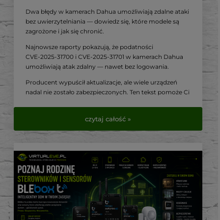
Dwa błędy w kamerach Dahua umożliwiają zdalne ataki
bez uwierzytelniania — dowiedz się, które modele są
zagrożone i jak się chronić.
Najnowsze raporty pokazują, że podatności
CVE‑2025‑31700 i CVE‑2025‑31701 w kamerach Dahua
umożliwiają atak zdalny — nawet bez logowania.
Producent wypuścił aktualizacje, ale wiele urządzeń
nadal nie zostało zabezpieczonych. Ten tekst pomoże Ci
sprawdzić swój sprzęt i wdrożyć niezbędne środki
zaradcze.
czytaj całość »