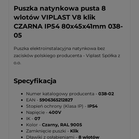
Puszka natynkowa pusta 8
wlotów VIPLAST V8 klik
CZARNA IP54 80x45x41mm 038-
05
Puszka elektroinstalacyjna natynkowa bez
zacisków polskiego producenta - Viplast Spółka z
o.o.
Specyfikacja
Numer katalogowy producenta -
038-02
EAN -
5906365212827
Stopień ochrony (Klasa IP) -
IP54
Napięcie -
400V
IK -
07
Kolor -
Czarny, RAL 9005
Zamknięcie puszki -
Klik
Dławiki z osłabieniami -
8 wlotów