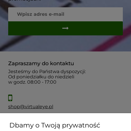
Zapraszamy do kontaktu
Jesteśmy do Państwa dyspozycji:
Od poniedziałku do niedzieli
w godz. 08:00 - 17:00
shop@virtualeye.pl
Dbamy o Twoją prywatność
Moje konto