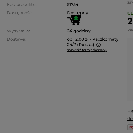
za
Kod produktu:
51754
Dostępność:
Dostępny
CE
2
be
Wysyłka w:
24 godziny
Dostawa:
od 12,00 zł
- Paczkomaty
24/7
(Polska)
sprawdź formy dostawy
Cena nie zawiera ewentualnych
kosztów płatności
za
do