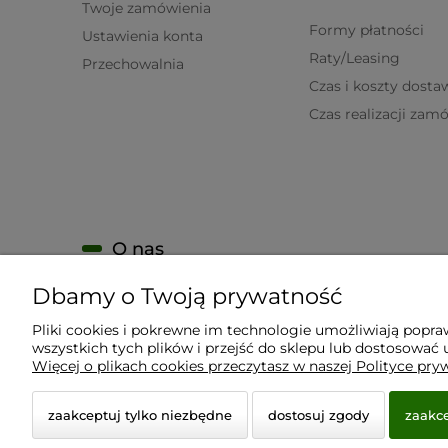
Twoje zamówienia
Formy płatności
Ustawienia konta
Raty/Leasing
Przechowalnia
Czas i koszty dosta
Czas realizacji zam
O nas
Dbamy o Twoją prywatność
KONTAKT
O firmie
Pliki cookies i pokrewne im technologie umożliwiają popr
wszystkich tych plików i przejść do sklepu lub dostosować u
Nagrody i wyróżnienia
Więcej o plikach cookies przeczytasz w naszej Polityce pry
zaakceptuj tylko niezbędne
dostosuj zgody
zaakce