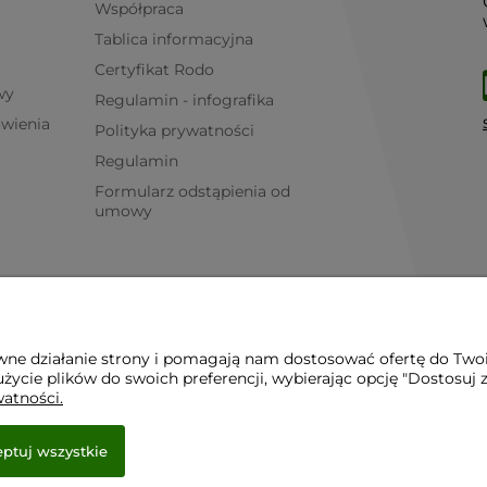
Współpraca
Tablica informacyjna
Certyfikat Rodo
wy
Regulamin - infografika
ówienia
Polityka prywatności
Regulamin
Formularz odstąpienia od
umowy
awne działanie strony i pomagają nam dostosować ofertę do Two
życie plików do swoich preferencji, wybierając opcję "Dostosuj 
watności.
ptuj wszystkie