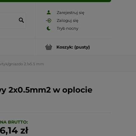
Zarejestruj się
Zaloguj się
Koszyk:
(pusty)
tyk/gniazdo 2.1x5.5 mm
wy 2x0.5mm2 w oplocie
NA BRUTTO:
6,14 zł