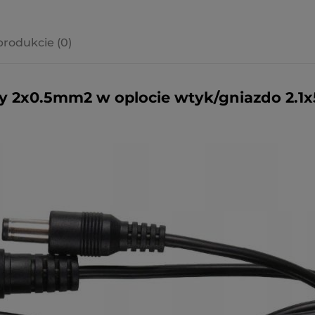
produkcie (0)
a ewentualnych
i
y 2x0.5mm2 w oplocie wtyk/gniazdo 2.1