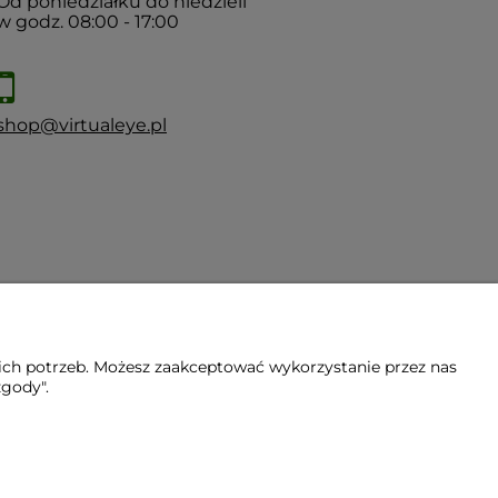
Od poniedziałku do niedzieli
w godz. 08:00 - 17:00
shop@virtualeye.pl
ich potrzeb. Możesz zaakceptować wykorzystanie przez nas
zgody".