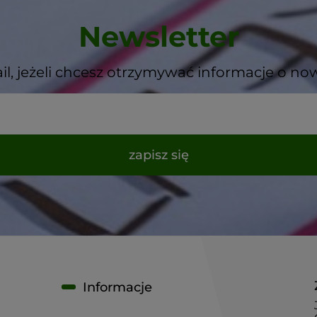
Newsletter
il, jeżeli chcesz otrzymywać informacje o no
zapisz się
Informacje