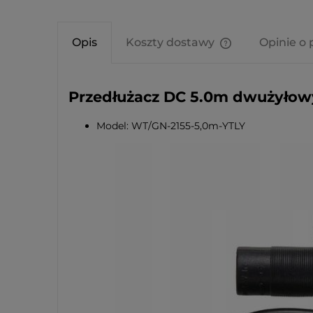
Opis
Koszty dostawy
Opinie o 
Cena nie zawier
kosztów płatnośc
Przedłużacz DC 5.0m dwużyłow
Model: WT/GN-2155-5,0m-YTLY