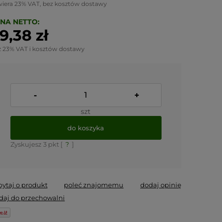
wiera 23% VAT, bez kosztów dostawy
NA NETTO:
9,38 zł
z 23% VAT i kosztów dostawy
-
+
szt
do koszyka
Zyskujesz
3
pkt [
?
]
pytaj o produkt
poleć znajomemu
dodaj opinię
daj do przechowalni