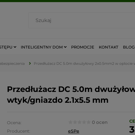
STĘPU
INTELIGENTNY DOM
PROMOCJE
KONTAKT
BLOG
Zabezpieczenia
Przedłużacz DC 5.0m dwużyłowy 2x0.5mm2 w oplocie w
Przedłużacz DC 5.0m dwużyło
wtyk/gniazdo 2.1x5.5 mm
CE
0 ocen
Ocena:
3
Producent:
eSPe