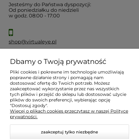
Jesteśmy do Państwa dyspozycji:
Od poniedziałku do niedzieli
w godz. 08:00 - 17:00
shop@virtualeye.pl
Dbamy o Twoją prywatność
Moje konto
Pliki cookies i pokrewne im technologie umożliwiają
poprawne działanie strony i pomagają nam
Płatności i dostawa
dostosować ofertę do Twoich potrzeb. Możesz
zaakceptować wykorzystanie przez nas wszystkich
tych plików i przejść do sklepu lub dostosować użycie
Informacje
plików do swoich preferencji, wybierając opcję
"Dostosuj zgody".
Więcej o plikach cookies przeczytasz w naszej Polityce
prywatności.
O nas
zaakceptuj tylko niezbędne