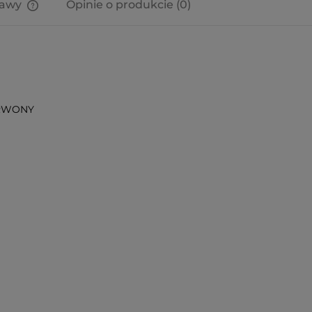
tawy
Opinie o produkcie (0)
Cena nie zawiera ewentualnych
kosztów płatności