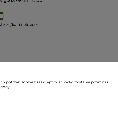
w godz. 08:00 - 17:00
shop@virtualeye.pl
ich potrzeb. Możesz zaakceptować wykorzystanie przez nas
zgody".