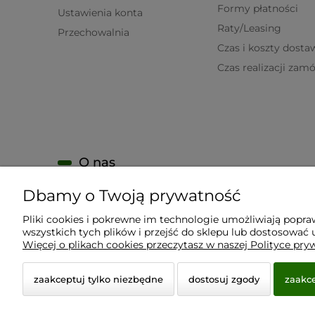
Formy płatności
Ustawienia konta
Raty/Leasing
Przechowalnia
Czas i koszty dosta
Czas realizacji zam
O nas
Dbamy o Twoją prywatność
KONTAKT
O firmie
Pliki cookies i pokrewne im technologie umożliwiają popr
wszystkich tych plików i przejść do sklepu lub dostosować u
Nagrody i wyróżnienia
Więcej o plikach cookies przeczytasz w naszej Polityce pry
zaakceptuj tylko niezbędne
dostosuj zgody
zaakce
© 2026 www.virtualeye.pl. Wszelkie prawa zastrzeżon