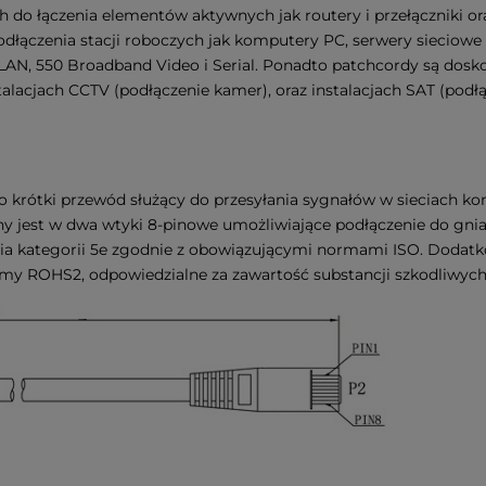
 do łączenia elementów aktywnych jak routery i przełączniki or
dłączenia stacji roboczych jak komputery PC, serwery sieciowe
 LAN, 550 Broadband Video i Serial. Ponadto patchcordy są dosk
alacjach CCTV (podłączenie kamer), oraz instalacjach SAT (podł
o krótki przewód służący do przesyłania sygnałów w sieciach 
 jest w dwa wtyki 8-pinowe umożliwiające podłączenie do gnia
ania kategorii 5e zgodnie z obowiązującymi normami ISO. Dodat
rmy ROHS2, odpowiedzialne za zawartość substancji szkodliwych