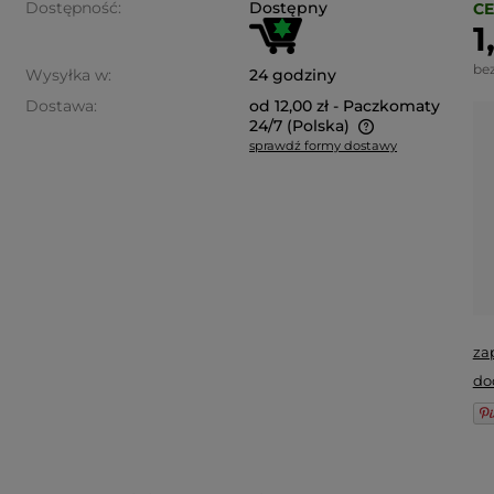
Dostępność:
Dostępny
CE
1
be
Wysyłka w:
24 godziny
Dostawa:
od 12,00 zł
- Paczkomaty
24/7
(Polska)
sprawdź formy dostawy
Cena nie zawiera ewentualnych
kosztów płatności
za
do