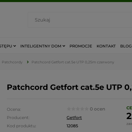
STĘPU
INTELIGENTNY DOM
PROMOCJE
KONTAKT
BLOG
Patchcordy
Patchcord Getfort cat.5e UTP 0,25m czerwony
Patchcord Getfort cat.5e UTP 
CE
0 ocen
Ocena:
2
Producent:
Getfort
za
Kod produktu:
12085