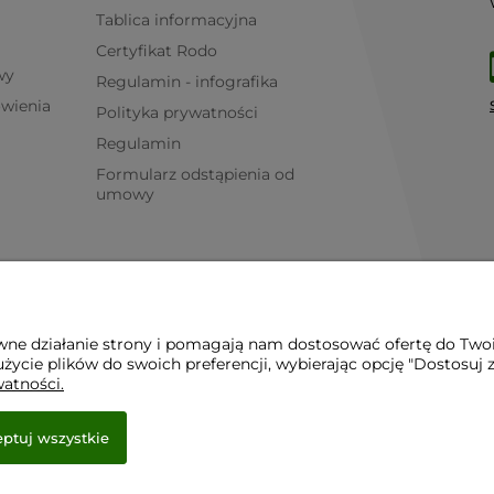
Tablica informacyjna
Certyfikat Rodo
wy
Regulamin - infografika
ówienia
Polityka prywatności
Regulamin
Formularz odstąpienia od
umowy
awne działanie strony i pomagają nam dostosować ofertę do Two
życie plików do swoich preferencji, wybierając opcję "Dostosuj 
watności.
ptuj wszystkie
e.