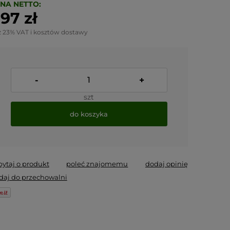
NA NETTO:
,97 zł
z 23% VAT i kosztów dostawy
-
+
szt
do koszyka
pytaj o produkt
poleć znajomemu
dodaj opinię
daj do przechowalni