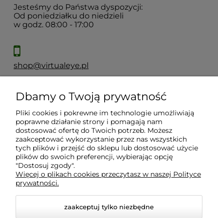
Jesteśmy do Państwa dyspozycji:
Od poniedziałku do niedzieli
w godz. 08:00 - 17:00
shop@virtualeye.pl
Dbamy o Twoją prywatność
Moje konto
Pliki cookies i pokrewne im technologie umożliwiają
poprawne działanie strony i pomagają nam
Płatności i dostawa
dostosować ofertę do Twoich potrzeb. Możesz
zaakceptować wykorzystanie przez nas wszystkich
tych plików i przejść do sklepu lub dostosować użycie
Informacje
plików do swoich preferencji, wybierając opcję
"Dostosuj zgody".
Więcej o plikach cookies przeczytasz w naszej Polityce
prywatności.
O nas
zaakceptuj tylko niezbędne