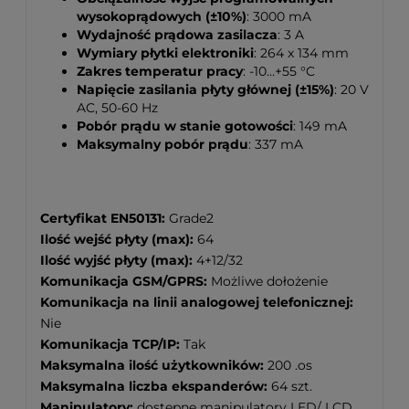
wysokoprądowych (±10%)
: 3000 mA
Wydajność prądowa zasilacza
: 3 A
Wymiary płytki elektroniki
: 264 x 134 mm
Zakres temperatur pracy
: -10…+55 °C
Napięcie zasilania płyty głównej (±15%)
: 20 V
AC, 50-60 Hz
Pobór prądu w stanie gotowości
: 149 mA
Maksymalny pobór prądu
: 337 mA
Certyfikat EN50131:
Grade2
Ilość wejść płyty (max):
64
Ilość wyjść płyty (max):
4+12/32
Komunikacja GSM/GPRS:
Możliwe dołożenie
Komunikacja na linii analogowej telefonicznej:
Nie
Komunikacja TCP/IP:
Tak
Maksymalna ilość użytkowników:
200 .os
Maksymalna liczba ekspanderów:
64 szt.
Manipulatory:
dostepne manipulatory LED/ LCD