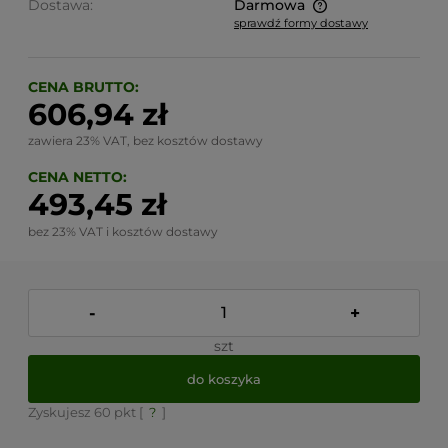
Dostawa:
Darmowa
sprawdź formy dostawy
Cena nie zawiera ewentualnych kosztów płatności
CENA BRUTTO:
606,94 zł
zawiera 23% VAT, bez kosztów dostawy
CENA NETTO:
493,45 zł
bez 23% VAT i kosztów dostawy
-
+
szt
do koszyka
Zyskujesz
60
pkt [
?
]