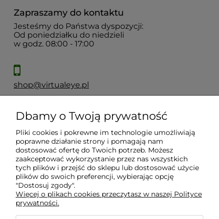
Zapraszamy do kontaktu
Jesteśmy do Państwa dyspozycji:
Od poniedziałku do niedzieli
w godz. 08:00 - 17:00
shop@virtualeye.pl
Dbamy o Twoją prywatność
Moje konto
Pliki cookies i pokrewne im technologie umożliwiają
poprawne działanie strony i pomagają nam
Płatności i dostawa
dostosować ofertę do Twoich potrzeb. Możesz
zaakceptować wykorzystanie przez nas wszystkich
tych plików i przejść do sklepu lub dostosować użycie
Informacje
plików do swoich preferencji, wybierając opcję
"Dostosuj zgody".
Więcej o plikach cookies przeczytasz w naszej Polityce
prywatności.
O nas