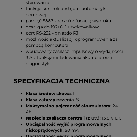
sterowania
funkcje kontroli dostępu i automatyki
domowej
pamięć 5887 zdarzeń z funkcją wydruku
obsługa do 192+8+1 użytkowników
port RS-232 - gniazdo RJ
możliwość aktualizacji oprogramowania za
pomocą komputera
wbudowany zasilacz impulsowy o wydajności
3 A z funkcjami ładowania akumulatora i
diagnostyki
SPECYFIKACJA TECHNICZNA
Klasa środowiskowa
: II
Klasa zabezpieczenia
: S
Maksymalna pojemność akumulatora
: 24
Ah
Napięcie zasilacza centrali (±10%)
: 13,8 V DC
Obciążalność wyjść programowalnych
niskoprądowych
: 50 mA
Obciążalność wyjść programowalnych