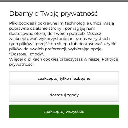
Dbamy o Twoją prywatność
Moje konto
Pliki cookies i pokrewne im technologie umożliwiają
poprawne działanie strony i pomagają nam
Płatności i dostawa
dostosować ofertę do Twoich potrzeb. Możesz
zaakceptować wykorzystanie przez nas wszystkich
tych plików i przejść do sklepu lub dostosować użycie
Informacje
plików do swoich preferencji, wybierając opcję
"Dostosuj zgody".
Więcej o plikach cookies przeczytasz w naszej Polityce
prywatności.
O nas
zaakceptuj tylko niezbędne
dostosuj zgody
zaakceptuj wszystkie
© 2026 www.virtualeye.pl. Wszelkie prawa zastrzeżone.