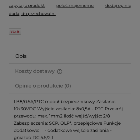
zapytaj o produkt
poleć znajomemu
dodaj opinię
dodaj do przechowalni
Opis
Koszty dostawy
Cena nie zawiera ewentualnych kosztów płatności
Opinie o produkcie (0)
LB8/0.5A/PTC moduł bezpiecznikowy Zasilanie:
10÷30VDC Wyjście zasilania: 8x0,5A - PTC Przekrój
przewodu: max. 1mm2 Ilość wejść/wyjść: 2/8
Zabezpieczenia: SCP, OLP*, przepięciowe Funkcje
dodatkowe: - dodatkowe wejście zasilania -
gniazdo DC 5.5/2.1