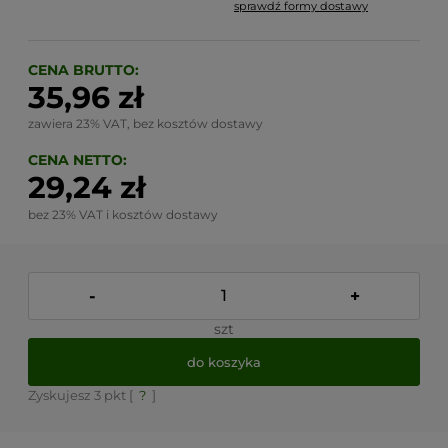
sprawdź formy dostawy
Cena nie zawiera ewentualnych kosztów płatności
CENA BRUTTO:
35,96 zł
zawiera 23% VAT, bez kosztów dostawy
CENA NETTO:
29,24 zł
bez 23% VAT i kosztów dostawy
-
+
szt
do koszyka
Zyskujesz
3
pkt [
?
]