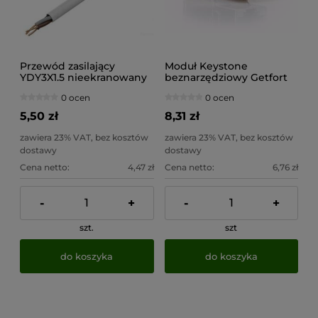
Przewód zasilający
Moduł Keystone
YDY3X1.5 nieekranowany
beznarzędziowy Getfort
biały PVC
KGF-5EFTP-NT Cat.5E FTP
0 ocen
0 ocen
5,50 zł
8,31 zł
zawiera 23% VAT, bez kosztów
zawiera 23% VAT, bez kosztów
dostawy
dostawy
Cena netto:
4,47 zł
Cena netto:
6,76 zł
-
+
-
+
szt.
szt
do koszyka
do koszyka