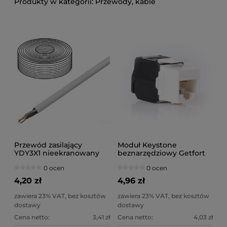
Przewody, kable
Przewód zasilający
Moduł Keystone
YDY3X1 nieekranowany
beznarzędziowy Getfort
biały PVC
KGF-5EUTP-NT Cat.5E UTP
0 ocen
0 ocen
4,20 zł
4,96 zł
zawiera 23% VAT, bez kosztów
zawiera 23% VAT, bez kosztów
dostawy
dostawy
Cena netto:
3,41 zł
Cena netto:
4,03 zł