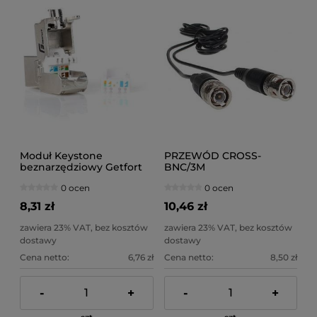
Moduł Keystone
PRZEWÓD CROSS-
beznarzędziowy Getfort
BNC/3M
KGF-6FTP-NT Cat.6 FTP
0 ocen
0 ocen
8,31 zł
10,46 zł
zawiera 23% VAT, bez kosztów
zawiera 23% VAT, bez kosztów
dostawy
dostawy
Cena netto:
6,76 zł
Cena netto:
8,50 zł
-
+
-
+