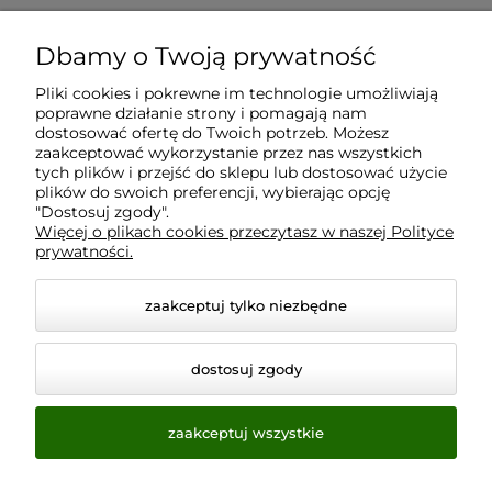
Dbamy o Twoją prywatność
Moje konto
Pliki cookies i pokrewne im technologie umożliwiają
poprawne działanie strony i pomagają nam
Płatności i dostawa
dostosować ofertę do Twoich potrzeb. Możesz
zaakceptować wykorzystanie przez nas wszystkich
tych plików i przejść do sklepu lub dostosować użycie
plików do swoich preferencji, wybierając opcję
Informacje
"Dostosuj zgody".
Więcej o plikach cookies przeczytasz w naszej Polityce
prywatności.
O nas
zaakceptuj tylko niezbędne
dostosuj zgody
zaakceptuj wszystkie
© 2026 www.virtualeye.pl. Wszelkie prawa zastrzeżone.