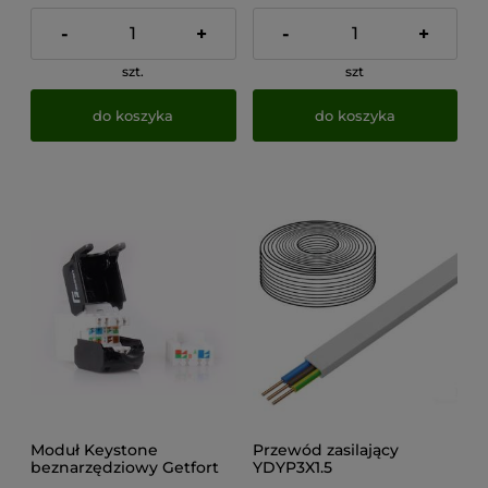
-
+
-
+
szt.
szt
do koszyka
do koszyka
Moduł Keystone
Przewód zasilający
beznarzędziowy Getfort
YDYP3X1.5
KGF-6AUTP-NT Cat.6A
nieekranowany biały PVC