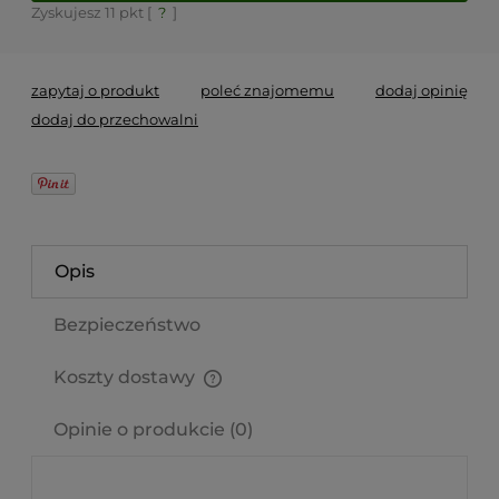
Zyskujesz
11
pkt [
?
]
zapytaj o produkt
poleć znajomemu
dodaj opinię
dodaj do przechowalni
Opis
Bezpieczeństwo
Koszty dostawy
Cena nie zawiera ewentualnych kosztów płatności
Opinie o produkcie (0)