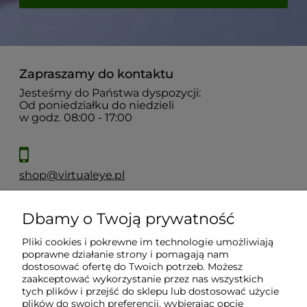
Zapraszamy do kontaktu
Jesteśmy do Państwa dyspozycji:
Od poniedziałku do niedzieli
w godz. 08:00 - 17:00
shop@virtualeye.pl
Dbamy o Twoją prywatność
Moje konto
Pliki cookies i pokrewne im technologie umożliwiają
poprawne działanie strony i pomagają nam
Płatności i dostawa
dostosować ofertę do Twoich potrzeb. Możesz
zaakceptować wykorzystanie przez nas wszystkich
tych plików i przejść do sklepu lub dostosować użycie
Informacje
plików do swoich preferencji, wybierając opcję