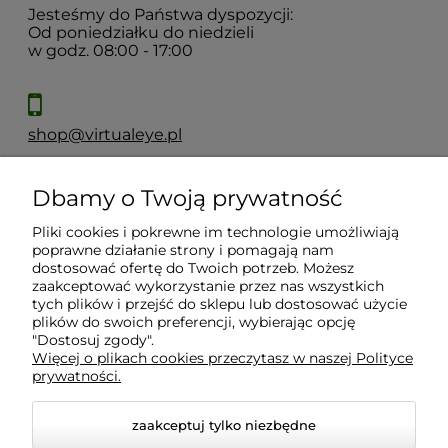
Jesteśmy do Państwa dyspozycji:
Od poniedziałku do niedzieli
w godz. 08:00 - 17:00
shop@virtualeye.pl
Dbamy o Twoją prywatność
Moje konto
Pliki cookies i pokrewne im technologie umożliwiają
poprawne działanie strony i pomagają nam
Płatności i dostawa
dostosować ofertę do Twoich potrzeb. Możesz
zaakceptować wykorzystanie przez nas wszystkich
tych plików i przejść do sklepu lub dostosować użycie
Informacje
plików do swoich preferencji, wybierając opcję
"Dostosuj zgody".
Więcej o plikach cookies przeczytasz w naszej Polityce
prywatności.
O nas
zaakceptuj tylko niezbędne