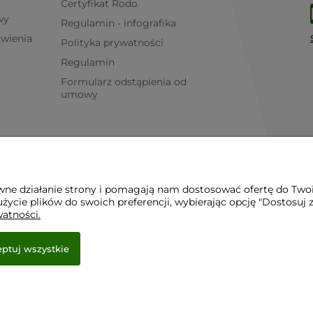
Certyfikat Rodo
wy
Regulamin - infografika
ówienia
Polityka prywatności
Regulamin
Formularz odstąpienia od
umowy
awne działanie strony i pomagają nam dostosować ofertę do Two
życie plików do swoich preferencji, wybierając opcję "Dostosuj 
watności.
ptuj wszystkie
e.
r.pl