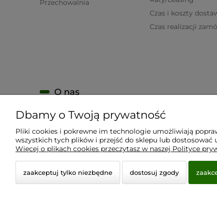
Przechowalnia
Czas i koszty dosta
Czas realizacji zam
O nas
Dbamy o Twoją prywatność
KONTAKT
O firmie
Pliki cookies i pokrewne im technologie umożliwiają popr
wszystkich tych plików i przejść do sklepu lub dostosować u
Nagrody i wyróżnienia
Więcej o plikach cookies przeczytasz w naszej Polityce pry
zaakceptuj tylko niezbędne
dostosuj zgody
zaakce
© 2026 www.virtualeye.pl. Wszelkie prawa zastrzeżon
Styl graficzny ShopGadget.pl
Sklep internetowy Shope