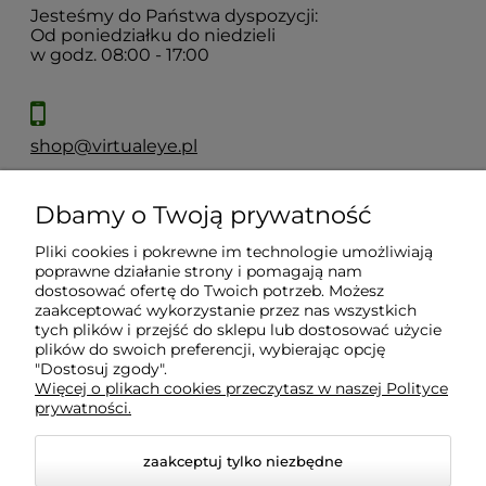
Jesteśmy do Państwa dyspozycji:
Od poniedziałku do niedzieli
w godz. 08:00 - 17:00
shop@virtualeye.pl
Dbamy o Twoją prywatność
Moje konto
Pliki cookies i pokrewne im technologie umożliwiają
poprawne działanie strony i pomagają nam
Płatności i dostawa
dostosować ofertę do Twoich potrzeb. Możesz
zaakceptować wykorzystanie przez nas wszystkich
tych plików i przejść do sklepu lub dostosować użycie
Informacje
plików do swoich preferencji, wybierając opcję
"Dostosuj zgody".
Więcej o plikach cookies przeczytasz w naszej Polityce
prywatności.
O nas
zaakceptuj tylko niezbędne