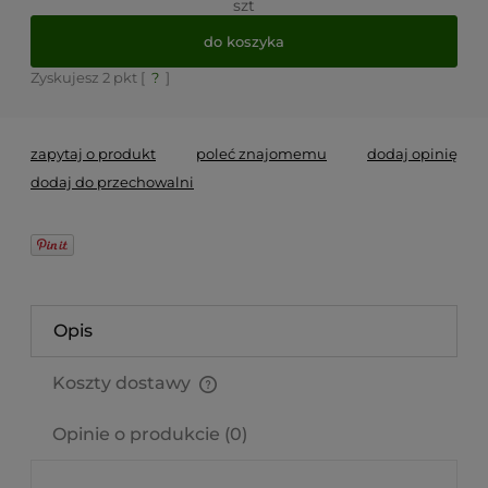
szt
do koszyka
Zyskujesz
2
pkt [
?
]
zapytaj o produkt
poleć znajomemu
dodaj opinię
dodaj do przechowalni
Opis
Koszty dostawy
Cena nie zawiera ewentualnych kosztów płatności
Opinie o produkcie (0)