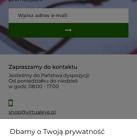
Zapraszamy do kontaktu
Jesteśmy do Państwa dyspozycji:
Od poniedziałku do niedzieli
w godz. 08:00 - 17:00
shop@virtualeye.pl
Dbamy o Twoją prywatność
Moje konto