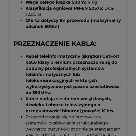
Waga całego krążka 500m:
41kg
Klasyfikacja ogniowa PN-EN 50575:
Dca-
s2,d0,a1
Oferta dotyczy 1m przewodu (maksymalny
odcinek 500m)
PRZEZNACZENIE KABLA:
Kabel teleinformatyczny (skrętka) GetFort
kat.6 klasy premium przeznaczone są do
budowy profesjonalnych systemów
teleinformatycznych lub
telekomunikacyjnych w których
wykorzystywane jest pasmo częstotliwości
do 350MHz.
Kable nadają się do transmisji danych,
dźwięku i obrazu telewizyjnego o
przepustowości binarnej powyżej 1Gb/s.
Przewód stosuje się do budowy tzw.
systemów okablowania strukturalnego
wewnątrz budynków zgodnie ze standardem
PN-EN 50173-1, ISO/IEC 11801, ANSI/TIA 568-