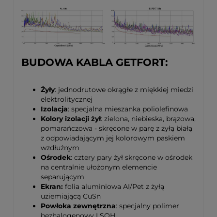
BUDOWA KABLA GETFORT:
Żyły
: jednodrutowe okrągłe z miękkiej miedzi
elektrolitycznej
Izolacja
: specjalna mieszanka poliolefinowa
Kolory izolacji żył
: zielona, niebieska, brązowa,
pomarańczowa - skręcone w parę z żyłą białą
z odpowiadającym jej kolorowym paskiem
wzdłużnym
Ośrodek
: cztery pary żył skręcone w ośrodek
na centralnie ułożonym elemencie
separującym
Ekran:
folia aluminiowa AI/Pet z żyłą
uziemiającą CuSn
Powłoka zewnętrzna
: specjalny polimer
bezhalogenowy LSOH