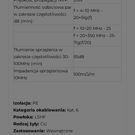
Prędkość propagacji NVP:
0.69
Tłumienność odbiciowa par
f = 4÷10 MHz -
w zakresie częstotliwości
20+5lg(f)
dB (min):
f = 10÷20 MHz - 25
f = 20÷350 MHz - 25-
7lg(f/20)
Tłumienie sprzężenia w
zakresie częstotliwości 30-
55dB
100MHz (min)
Impadancja sprzężeniowa
100mΩ/m
10MHz
Izolacja:
PE
Kategoria okablowania:
kat. 6
Powłoka:
LSHF
Rodzaj żyły:
CU
Zastosowanie:
Wewnętrzne