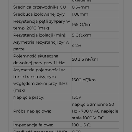
układania
Średnica przewodnika CU
0,54mm
Średbuca izolowanej żyły
1,06mm
Rezystancja pętli żył/pary w
165 Ω/km
temp. 20°C (max)
Rezystancja izolacji (min):
5 GΩxkm
Asymetria rezystancji żył w
≤ 2%
parze:
Pojemność skuteczna
50 ± 5 nF/km
dowolnej pary przy 1 kHz:
Asymetria pojemności w
torze transmisyjnym
1600 pF/km
względem ziemi przy 1kHz
(max)
Napięcie pracy:
150V
napięcie zmienne 50
Próba napięciowa:
Hz - 700 V AC napięcie
stałe 1000 V DC
Impedancja falowa:
100 ± 5 Ω