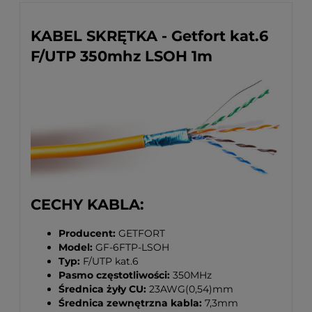
KABEL SKRĘTKA - Getfort kat.6
F/UTP 350mhz LSOH 1m
CECHY KABLA:
Producent:
GETFORT
Model:
GF-6FTP-LSOH
Typ:
F/UTP kat.6
Pasmo częstotliwości:
350MHz
Średnica żyły CU:
23AWG(0,54)mm
Średnica zewnętrzna kabla:
7,3mm