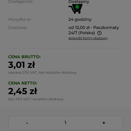
Dostępność:
Dostępny
Wysyłka w:
24 godziny
Dostawa:
od 12,00 zł
- Paczkomaty
24/7
(Polska)
sprawdź formy dostawy
Cena nie zawiera ewentualnych kosztów płatności
CENA BRUTTO:
3,01 zł
zawiera 23% VAT, bez kosztów dostawy
CENA NETTO:
2,45 zł
bez 23% VAT i kosztów dostawy
-
+