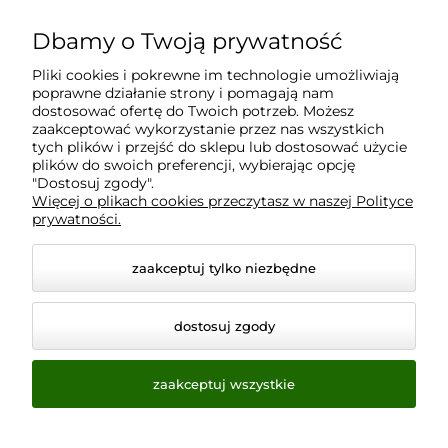
Dbamy o Twoją prywatność
Moje konto
Pliki cookies i pokrewne im technologie umożliwiają
poprawne działanie strony i pomagają nam
Płatności i dostawa
dostosować ofertę do Twoich potrzeb. Możesz
zaakceptować wykorzystanie przez nas wszystkich
tych plików i przejść do sklepu lub dostosować użycie
Informacje
plików do swoich preferencji, wybierając opcję
"Dostosuj zgody".
Więcej o plikach cookies przeczytasz w naszej Polityce
prywatności.
O nas
zaakceptuj tylko niezbędne
dostosuj zgody
zaakceptuj wszystkie
© 2026 www.virtualeye.pl. Wszelkie prawa zastrzeżone.