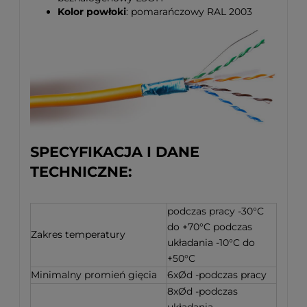
Kolor powłoki
: pomarańczowy RAL 2003
SPECYFIKACJA I DANE
TECHNICZNE:
podczas pracy -30°C
do +70°C podczas
Zakres temperatury
układania -10°C do
+50°C
Minimalny promień gięcia
6xØd -podczas pracy
8xØd -podczas