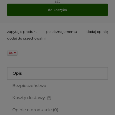
szt
do koszyka
zapytaj o produkt
poleć znajomemu
dodaj opinię
dodaj do przechowalni
Opis
Bezpieczeństwo
Koszty dostawy
Cena nie zawiera ewentualnych kosztów płatności
Opinie o produkcie (0)