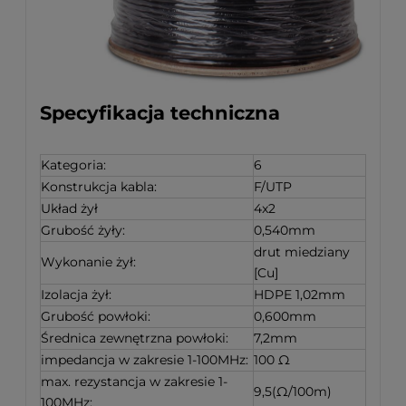
Specyfikacja techniczna
Kategoria:
6
Konstrukcja kabla:
F/UTP
Układ żył
4x2
Grubość żyły:
0,540mm
drut miedziany
Wykonanie żył:
[Cu]
Izolacja żył:
HDPE 1,02mm
Grubość powłoki:
0,600mm
Średnica zewnętrzna powłoki:
7,2mm
impedancja w zakresie 1-100MHz:
100 Ω
max. rezystancja w zakresie 1-
9,5(Ω/100m)
100MHz: