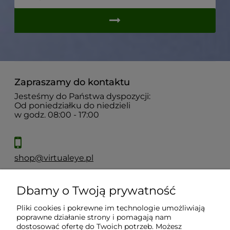
Zapraszamy do kontaktu
Jesteśmy do Państwa dyspozycji:
Od poniedziałku do niedzieli
w godz. 08:00 - 17:00
shop@virtualeye.pl
Dbamy o Twoją prywatność
Moje konto
Pliki cookies i pokrewne im technologie umożliwiają
poprawne działanie strony i pomagają nam
Płatności i dostawa
dostosować ofertę do Twoich potrzeb. Możesz