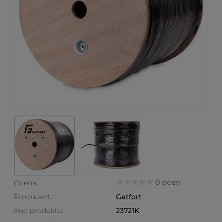
0 ocen
Ocena:
Producent:
Getfort
Kod produktu:
23721K