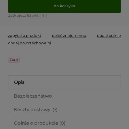
do koszyka
Zyskujesz
83
pkt [
?
]
zapytaj o produkt
poleć znajomemu
dodaj opinię
dodaj do przechowalni
Opis
Bezpieczeństwo
Koszty dostawy
Cena nie zawiera ewentualnych kosztów płatności
Opinie o produkcie (0)