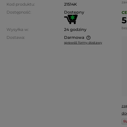
za
Kod produktu:
21514K
Dostępność:
Dostępny
CE
5
be
Wysyłka w:
24 godziny
Dostawa:
Darmowa
sprawdź formy dostawy
Cena nie zawiera ewentualnych
kosztów płatności
za
do