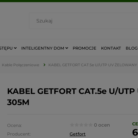
STĘPU
INTELIGENTNY DOM
PROMOCJE
KONTAKT
BLOG
Kable Połączeniowe
KABEL GETFORT CAT.5e U/UTP UV ŻELOWANY
KABEL GETFORT CAT.5e U/UT
305M
CE
0 ocen
Ocena:
6
Producent:
Getfort