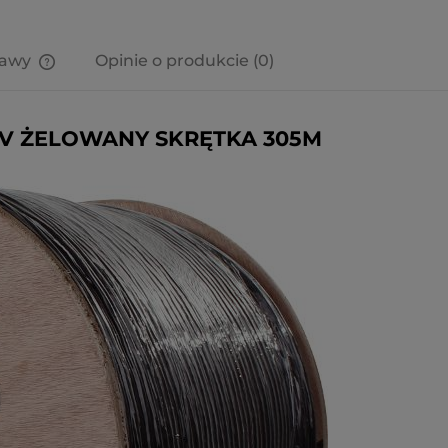
tawy
Opinie o produkcie (0)
Cena nie zawiera ewentualnych
kosztów płatności
UV ŻELOWANY SKRĘTKA 305M