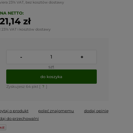
wiera 23% VAT, bez kosztów dostawy
NA NETTO:
21,14 zł
z 23% VAT i kosztów dostawy
-
+
szt
do koszyka
Zyskujesz
64
pkt [
?
]
pytaj o produkt
poleć znajomemu
dodaj opinię
daj do przechowalni