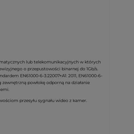
ormatycznych lub telekomunikacyjnych w których
ewizyjnego o przepustowości binarnej do 1Gb/s.
ndardem EN61000-6-3:22007+A1: 2011, EN61000-6-
 zewnętrzną powłokę odporną na działanie
iemi.
iwościom przesyłu sygnału wideo z kamer.