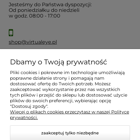
Jesteśmy do Państwa dyspozycji:
Od poniedziałku do niedzieli
w godz. 08:00 - 17:00
shop@virtualeye.pl
Dbamy o Twoją prywatność
Moje konto
Pliki cookies i pokrewne im technologie umożliwiają
poprawne działanie strony i pomagają nam
Płatności i dostawa
dostosować ofertę do Twoich potrzeb. Możesz
zaakceptować wykorzystanie przez nas wszystkich
tych plików i przejść do sklepu lub dostosować użycie
Informacje
plików do swoich preferencji, wybierając opcję
"Dostosuj zgody".
Więcej o plikach cookies przeczytasz w naszej Polityce
prywatności.
O nas
zaakceptuj tylko niezbędne