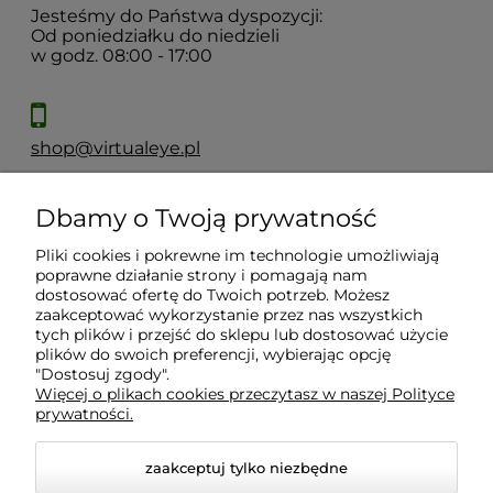
Jesteśmy do Państwa dyspozycji:
Od poniedziałku do niedzieli
w godz. 08:00 - 17:00
shop@virtualeye.pl
Dbamy o Twoją prywatność
Moje konto
Pliki cookies i pokrewne im technologie umożliwiają
poprawne działanie strony i pomagają nam
Płatności i dostawa
dostosować ofertę do Twoich potrzeb. Możesz
zaakceptować wykorzystanie przez nas wszystkich
tych plików i przejść do sklepu lub dostosować użycie
Informacje
plików do swoich preferencji, wybierając opcję
"Dostosuj zgody".
Więcej o plikach cookies przeczytasz w naszej Polityce
prywatności.
O nas
zaakceptuj tylko niezbędne