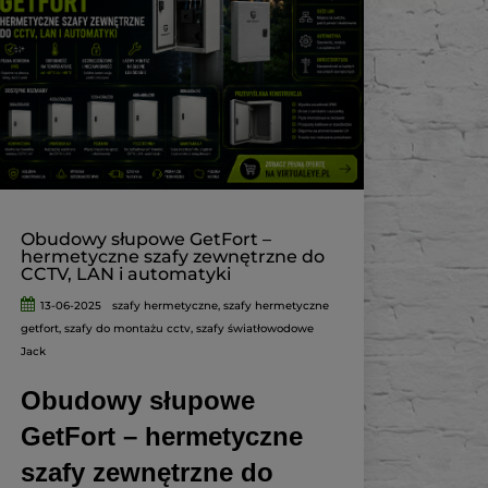
jeszcze kompletnego systemu monitoringu.
Potrzebne są również rejestrator, dysk,
odpowiednie zasilanie, przewody oraz akcesoria
montażowe.
W tym poradniku pokazujemy, jak dobrać
kompletny zestaw monitoringu składający się z
czterech kamer IP. Osoby, które szukają
gotowego rozwiązania, mogą od razu
sprawdzić
zestawy do monitoringu dostępne
w VirtualEye.pl
.
Obudowy słupowe GetFort –
hermetyczne szafy zewnętrzne do
CCTV, LAN i automatyki
13-06-2025
szafy hermetyczne
,
szafy hermetyczne
getfort
,
szafy do montażu cctv
,
szafy światłowodowe
Jack
Obudowy słupowe
GetFort – hermetyczne
szafy zewnętrzne do