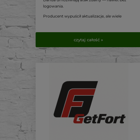
logowania.
Producent wypuścił aktualizacje, ale wiele
urządzeń nadal nie zostało zabezpieczonych.
Ten tekst pomoże Ci sprawdzić swój sprzęt i
wdrożyć niezbędne środki zaradcze.
czytaj całość »