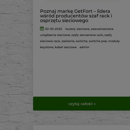
Poznaj markę GetFort – lidera
wśród producentów szaf rack i
osprzętu sieciowego
30-05-2025
routery sieciowe
,
zaawansowane
urządzenia sieciowe
,
szafy serwerowe rack
,
szafy
sieciowe rack
,
zasilanie
,
switche
,
switche poe
,
moduły
keystone
,
kabel sieciowe
admin
czytaj całość »