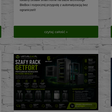
idealny zestaw smart home na bazie technologii
BleBox i rozpocznij przygodę z automatyzacją bez
ograniczeń!
https://www.virtualeye.pl/pl/searchquery/blebox/1/pho
t/5?url=blebox
czytaj całość »