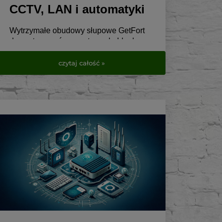
CCTV, LAN i automatyki
Wytrzymałe obudowy słupowe GetFort
do zastosowań zewnętrznych. Idealne
do CCTV, telekomunikacji, elektryki i
automatyki.
czytaj całość »
Sprawdź dostępne modele w
VirtualEye.pl.