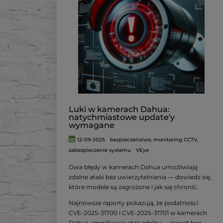
Luki w kamerach Dahua:
natychmiastowe update'y
wymagane
12-09-2025
bezpieczeństwo
,
monitoring CCTV
,
zabezpieczenie systemu
VEye
Dwa błędy w kamerach Dahua umożliwiają
zdalne ataki bez uwierzytelniania — dowiedz się,
które modele są zagrożone i jak się chronić.
Najnowsze raporty pokazują, że podatności
CVE‑2025‑31700 i CVE‑2025‑31701 w kamerach
Dahua umożliwiają atak zdalny — nawet bez