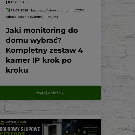
po kroku
19-07-2026
bezpieczeństwo
,
monitoring CCTV
,
zabezpieczenie systemu
Paulina
Jaki monitoring do
domu wybrać?
Kompletny zestaw 4
kamer IP krok po
kroku
Monitoring domu nie jest już rozwiązaniem
przeznaczonym wyłącznie dla firm, magazynów
czytaj całość »
i dużych obiektów. Nowoczesny system kamer
IP może skutecznie zabezpieczać dom, ogród,
podjazd, garaż oraz wejście na posesję. Pozwala
również sprawdzić sytuację wokół budynku z
dowolnego miejsca za pomocą telefonu.
Najczęstszy problem pojawia się jednak podczas
wyboru urządzeń. Sama kamera nie tworzy