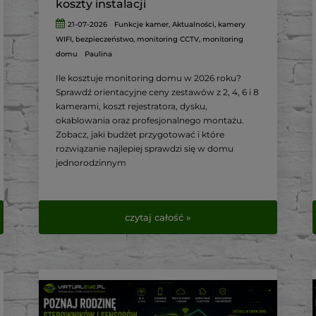
koszty instalacji
21-07-2026
Funkcje kamer
,
Aktualności
,
kamery
WIFI
,
bezpieczeństwo
,
monitoring CCTV
,
monitoring
domu
Paulina
Ile kosztuje monitoring domu w 2026 roku?
Sprawdź orientacyjne ceny zestawów z 2, 4, 6 i 8
kamerami, koszt rejestratora, dysku,
okablowania oraz profesjonalnego montażu.
Zobacz, jaki budżet przygotować i które
rozwiązanie najlepiej sprawdzi się w domu
jednorodzinnym
czytaj całość »