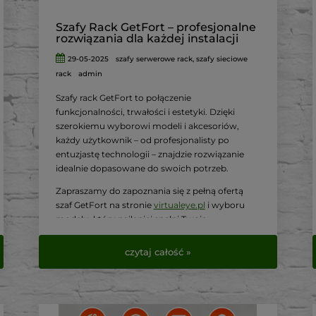
Szafy Rack GetFort – profesjonalne
rozwiązania dla każdej instalacji
29-05-2025
szafy serwerowe rack
,
szafy sieciowe
rack
admin
Szafy rack GetFort to połączenie
funkcjonalności, trwałości i estetyki.
Dzięki
szerokiemu wyborowi modeli i akcesoriów,
każdy użytkownik – od profesjonalisty po
entuzjastę technologii – znajdzie rozwiązanie
idealnie dopasowane do swoich potrzeb.
Zapraszamy do zapoznania się z pełną ofertą
szaf GetFort na stronie
virtualeye.pl
i wyboru
modelu, który najlepiej spełni Twoje
oczekiwania.
czytaj całość »