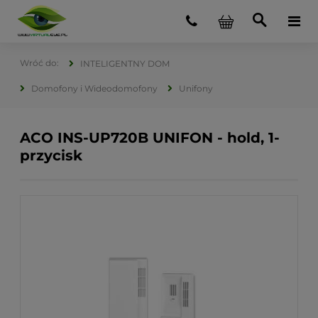
INTELIGENTNY DOM
Domofony i Wideodomofony
Unifony
ACO INS-UP720B UNIFON - hold, 1-
przycisk