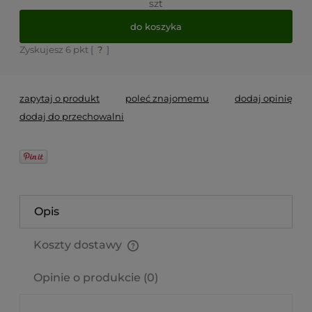
szt
do koszyka
Zyskujesz
6
pkt [
?
]
zapytaj o produkt
poleć znajomemu
dodaj opinię
dodaj do przechowalni
Opis
Koszty dostawy
Cena nie zawiera ewentualnych kosztów płatności
Opinie o produkcie (0)