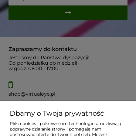
Zapraszamy do kontaktu
Jesteśmy do Państwa dyspozycji:
Od poniedziałku do niedzieli
w godz. 08:00 - 17:00
shop@virtualeye.pl
Dbamy o Twoją prywatność
Moje konto
Pliki cookies i pokrewne im technologie umożliwiają
poprawne działanie strony i pomagają nam
Płatności i dostawa
dostosować ofertę do Twoich potrzeb. Możesz