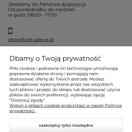
Jesteśmy do Państwa dyspozycji:
Od poniedziałku do niedzieli
w godz. 08:00 - 17:00
shop@virtualeye.pl
Dbamy o Twoją prywatność
Moje konto
Pliki cookies i pokrewne im technologie umożliwiają
poprawne działanie strony i pomagają nam
Płatności i dostawa
dostosować ofertę do Twoich potrzeb. Możesz
zaakceptować wykorzystanie przez nas wszystkich
tych plików i przejść do sklepu lub dostosować użycie
Informacje
plików do swoich preferencji, wybierając opcję
"Dostosuj zgody".
Więcej o plikach cookies przeczytasz w naszej Polityce
prywatności.
O nas
zaakceptuj tylko niezbędne