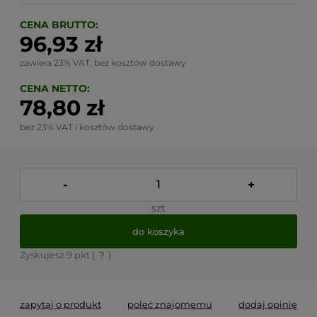
CENA BRUTTO:
96,93 zł
zawiera 23% VAT, bez kosztów dostawy
CENA NETTO:
78,80 zł
bez 23% VAT i kosztów dostawy
-
+
szt
do koszyka
Zyskujesz
9
pkt [
?
]
zapytaj o produkt
poleć znajomemu
dodaj opinię