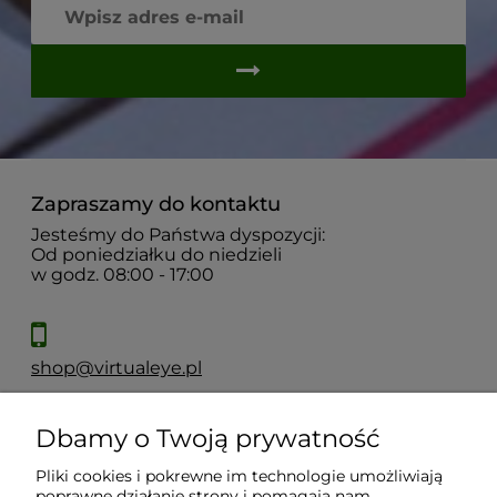
Zapraszamy do kontaktu
Jesteśmy do Państwa dyspozycji:
Od poniedziałku do niedzieli
w godz. 08:00 - 17:00
shop@virtualeye.pl
Dbamy o Twoją prywatność
Moje konto
Pliki cookies i pokrewne im technologie umożliwiają
poprawne działanie strony i pomagają nam