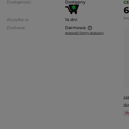
Dostępność:
Dostępny
CE
6
be
Wysyłka w:
14 dni
Dostawa:
Darmowa
sprawdź formy dostawy
Cena nie zawiera ewentualnych
kosztów płatności
za
do