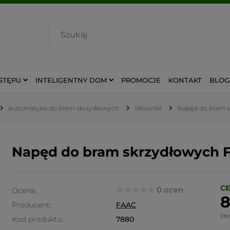
STĘPU
INTELIGENTNY DOM
PROMOCJE
KONTAKT
BLOG
Automatyka do bram skrzydłowych
Siłowniki
Napęd do bram s
Napęd do bram skrzydłowych F
CE
0 ocen
Ocena:
8
Producent:
FAAC
za
Kod produktu:
7880