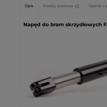
Opis
Koszty dostawy
Opinie o 
Cena nie zawier
kosztów płatnośc
Napęd do bram skrzydłowych FA