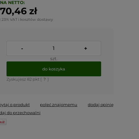
NA NETTO:
70,46 zł
z 23% VAT i kosztów dostawy
-
+
szt.
do koszyka
Zyskujesz
82
pkt [
?
]
pytaj o produkt
poleć znajomemu
dodaj opinię
daj do przechowalni