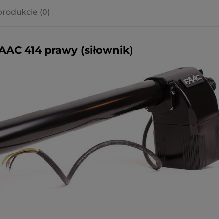
produkcie (0)
a ewentualnych
i
AC 414 prawy (siłownik)