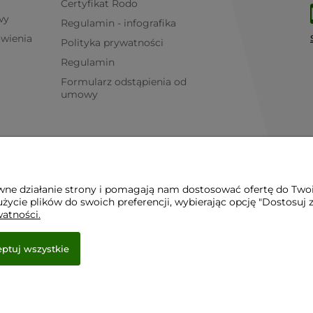
Certyfikat Rodo
wy
Regulamin - infografika
ówienia
Polityka prywatności
Regulamin
Formularz odstąpienia od
umowy
awne działanie strony i pomagają nam dostosować ofertę do Two
życie plików do swoich preferencji, wybierając opcję "Dostosuj 
watności.
ptuj wszystkie
e.
r.pl