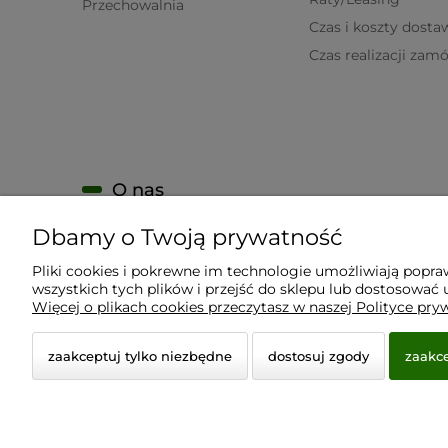
Przechowalnia
Czas i koszty dosta
Czas realizacji zam
O nas
Dbamy o Twoją prywatność
KONTAKT
O firmie
Pliki cookies i pokrewne im technologie umożliwiają popr
wszystkich tych plików i przejść do sklepu lub dostosować u
Nagrody i wyróżnienia
Więcej o plikach cookies przeczytasz w naszej Polityce pry
zaakceptuj tylko niezbędne
dostosuj zgody
zaakce
© 2026 www.virtualeye.pl. Wszelkie prawa zastrzeżon
Styl graficzny ShopGadget.pl
Sklep internetowy Shope