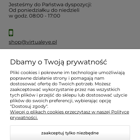
Jesteśmy do Państwa dyspozycji:
Od poniedziałku do niedzieli
w godz. 08:00 - 17:00
shop@virtualeye.pl
Dbamy o Twoją prywatność
Moje konto
Pliki cookies i pokrewne im technologie umożliwiają
poprawne działanie strony i pomagają nam
Płatności i dostawa
dostosować ofertę do Twoich potrzeb. Możesz
zaakceptować wykorzystanie przez nas wszystkich
tych plików i przejść do sklepu lub dostosować użycie
Informacje
plików do swoich preferencji, wybierając opcję
"Dostosuj zgody".
Więcej o plikach cookies przeczytasz w naszej Polityce
prywatności.
O nas
zaakceptuj tylko niezbędne